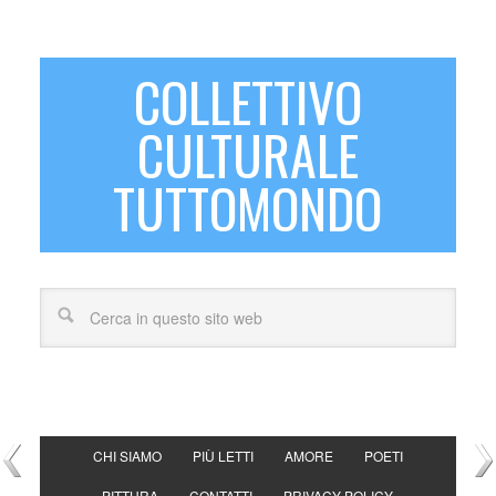
COLLETTIVO
CULTURALE
TUTTOMONDO
CHI SIAMO
PIÙ LETTI
AMORE
POETI
PITTURA
CONTATTI
PRIVACY POLICY