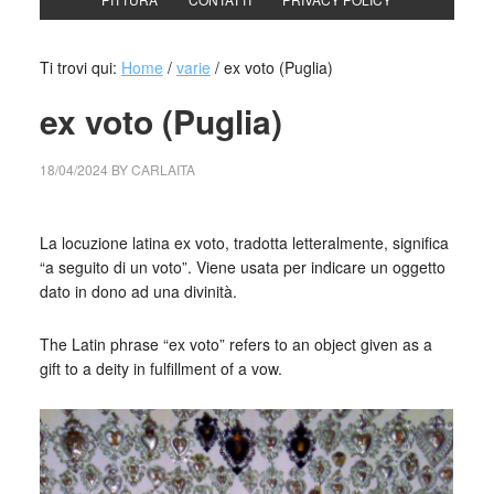
Ti trovi qui:
Home
/
varie
/
ex voto (Puglia)
ex voto (Puglia)
18/04/2024
BY
CARLAITA
cctm collettivo culturale tuttomondo ex voto (Puglia)
La locuzione latina ex voto, tradotta letteralmente, significa
“a seguito di un voto”. Viene usata per indicare un oggetto
dato in dono ad una divinità.
The Latin phrase “ex voto” refers to an object given as a
gift to a deity in fulfillment of a vow.