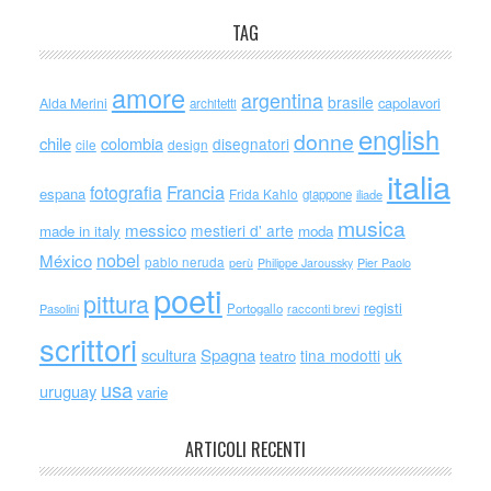
TAG
amore
argentina
brasile
capolavori
Alda Merini
architetti
english
donne
chile
colombia
disegnatori
cile
design
italia
Francia
fotografia
espana
Frida Kahlo
giappone
iliade
musica
messico
mestieri d' arte
made in italy
moda
nobel
México
pablo neruda
perù
Philippe Jaroussky
Pier Paolo
poeti
pittura
registi
Portogallo
racconti brevi
Pasolini
scrittori
scultura
Spagna
uk
tina modotti
teatro
usa
uruguay
varie
ARTICOLI RECENTI