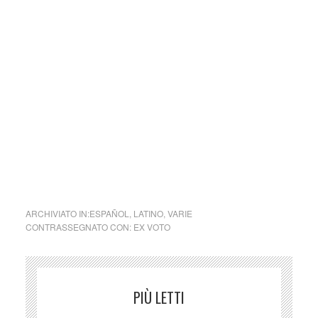
la popolazione del vastissimo territorio che corrisponde
grosso modo all’odierno Piemonte era ancora quasi tutta
pagana. In Vercelli prevaleva il politeismo romano mentre
nelle valli alpine e nel Monferrato si conservava intatto il
culto degli antichi celti tra i quali la venerazione di grandi
massi erratici.
Dove rifulse l’animo apostolico di Eusebio fu l’impegno
nell’eliminare il paganesimo specialmente nei centri di
antichissimo culto come ad Oropa e a Crea sostituendo il
culto delle deità femminili celtiche con il culto della Madre di
Dio, Maria.
ARCHIVIATO IN:
ESPAÑOL
,
LATINO
,
VARIE
CONTRASSEGNATO CON:
EX VOTO
PIÙ LETTI