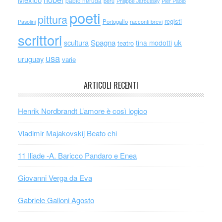
pablo neruda
perù
Philippe Jaroussky
Pier Paolo
poeti
pittura
registi
Portogallo
racconti brevi
Pasolini
scrittori
scultura
Spagna
uk
tina modotti
teatro
usa
uruguay
varie
ARTICOLI RECENTI
Henrik Nordbrandt L’amore è così logico
Vladimir Majakovskij Beato chi
11 Iliade -A. Baricco Pandaro e Enea
Giovanni Verga da Eva
Gabriele Galloni Agosto