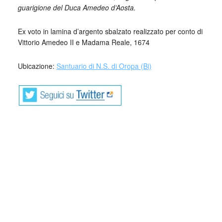
guarigione del Duca Amedeo d’Aosta.
Ex voto in lamina d’argento sbalzato realizzato per conto di
Vittorio Amedeo II e Madama Reale, 1674
Ubicazione:
Santuario di N.S. di Oropa (Bi)
L’espressione completa è “ex voto suscepto”, cioè per voto
fatto: questa pratica, comune, in differenti forme, a molte
religioni, è un impegno che il credente assume nei
confronti della divinità purché la stessa ne esaudisca le
richieste, ovvero un ringraziamento per una grazia
ricevuta. (fonte Wikipedia)
Posteriormente el símbolo fue tomado por el catolicismo y