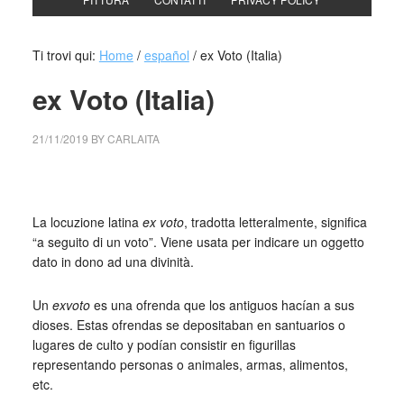
Ti trovi qui:
Home
/
español
/
ex Voto (Italia)
ex Voto (Italia)
21/11/2019
BY
CARLAITA
collettivo culturale tuttomondo ex voto
La locuzione latina
ex voto
, tradotta letteralmente, significa
“a seguito di un voto”. Viene usata per indicare un oggetto
dato in dono ad una divinità.
Un
exvoto
es una ofrenda que los antiguos hacían a sus
dioses. Estas ofrendas se depositaban en santuarios o
lugares de culto y podían consistir en figurillas
representando personas o animales, armas, alimentos,
etc.