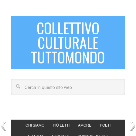
COLLETTIVO
CULTURALE
TUTTOMONDO
CHI SIAMO
PIÙ LETTI
AMORE
POETI
PITTURA
CONTATTI
PRIVACY POLICY