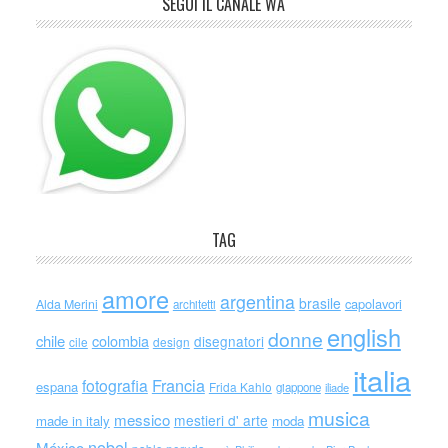
SEGUI IL CANALE WA
TAG
amore
argentina
brasile
capolavori
Alda Merini
architetti
english
donne
chile
colombia
disegnatori
cile
design
italia
Francia
fotografia
espana
Frida Kahlo
giappone
iliade
musica
messico
mestieri d' arte
made in italy
moda
nobel
México