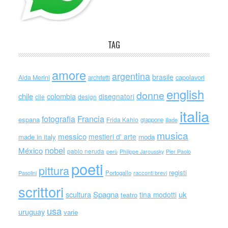
TAG
amore
argentina
brasile
capolavori
Alda Merini
architetti
english
donne
chile
colombia
disegnatori
cile
design
italia
Francia
fotografia
espana
Frida Kahlo
giappone
iliade
musica
messico
mestieri d' arte
made in italy
moda
nobel
México
pablo neruda
perù
Philippe Jaroussky
Pier Paolo
poeti
pittura
registi
Portogallo
racconti brevi
Pasolini
scrittori
scultura
Spagna
uk
tina modotti
teatro
usa
uruguay
varie