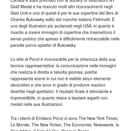
L’artista è stato premiato con la Society of Illustrators NY
Gold Medal e ha ricevuto molti altri riconoscimenti negli
Stati Uniti e uno di questi è per le sue copertine del libro di
Charles Bukowsky edito dal marchio italiano Feltrinelli. È
uno degli illustratori più acclamati negli USA, in quanto è
riuscito a creare immagini di copertina che trasmettono il
senso poetico che spesso è difficilmente rintracciabile nelle
parodie porno-splatter di Bukowsky.
Lo stile di Ponzi è riconoscibile per la chiarezza della sua
tecnica rappresentativa: la comunicazione nelle immagini
che realizza è diretta e talvolta giocosa, poiché
rappresenta scene in cui non è visibile alcun elemento
decorativo e che sono in grado di produrre reazioni
divertite negli spettatori. Il risultato finale è stimolante e
imprevedibile, in quanto riesce a lasciare aspetti non
rivelati nelle sue illustrazioni.
Tra i clienti di Emiliano Ponzi ci sono The New York Times,
Le Monde, The New Yorker, The Economist, Newsweek, la