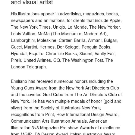
and visual artist
His illustrations appear in advertising, magazines, books,
newspapers and animations, for clients that include Apple,
The New York Times, Uniqlo, Le Monde, The New Yorker,
Louis Vuitton, MoMa (The Museum of Modern Art),
Lamborghini, Moleskine, Cartier, Barilla, Armani, Bulgari,
Gucci, Martini, Hermes, Der Spiegel, Penguin Books,
Hyundai, Esquire, Chronicle Books, Xiaomi, Vanity Fair,
Pirelli, United Airlines, GQ, The Washington Post, The
London Telegraph.
Emiliano has received numerous honors including the
Young Guns Award from the New York Art Directors Club
and the coveted Gold Cube from The Art Directors Club of
New York. He has won multiple medals of honor (gold and
silver) from the Society of Illustrators New York,
recognitions from Print, How International Design Award,
Communication Arts Illustration Annuals, American
Illustration 3×3 Magazine Pro show. Awards of excellence
from MGIP, IDA Design Award, Italian illustration Award,