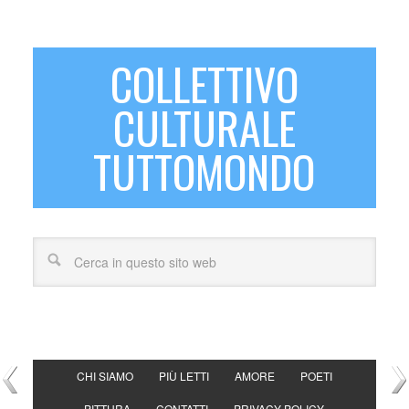
COLLETTIVO
CULTURALE
TUTTOMONDO
CHI SIAMO
PIÙ LETTI
AMORE
POETI
PITTURA
CONTATTI
PRIVACY POLICY