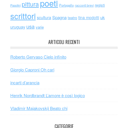
poeti
pittura
registi
Portogallo
racconti brevi
Pasolini
scrittori
scultura
Spagna
uk
tina modotti
teatro
usa
uruguay
varie
ARTICOLI RECENTI
Roberto Gervaso Cielo infinito
Giorgio Caproni Oh cari
incarti d’arancia
Henrik Nordbrandt L’amore è così logico
Vladimir Majakovskij Beato chi
CATEGORIE