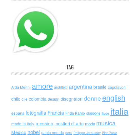
TAG
amore
argentina
brasile
capolavori
Alda Merini
architetti
english
donne
chile
colombia
disegnatori
cile
design
italia
Francia
fotografia
espana
Frida Kahlo
giappone
iliade
musica
messico
mestieri d' arte
made in italy
moda
nobel
México
pablo neruda
perù
Philippe Jaroussky
Pier Paolo