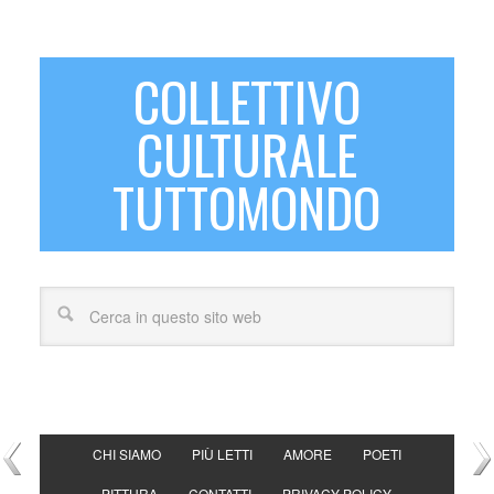
COLLETTIVO
CULTURALE
TUTTOMONDO
CHI SIAMO
PIÙ LETTI
AMORE
POETI
PITTURA
CONTATTI
PRIVACY POLICY