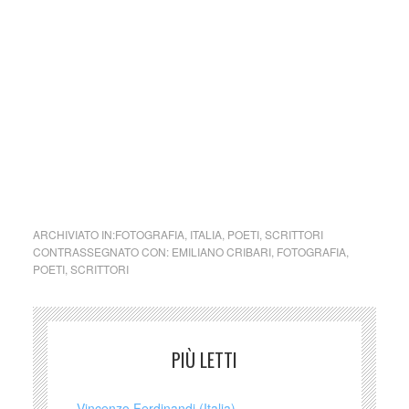
(Si precisa che la diffusione di testi o immagini è solo a
carattere divulgativo della cultura e senza alcuno scopo di
lucro, nè rappresenta una testata giornalistica in quanto
viene aggiornata senza alcuna periodicità specifica. Non
può pertanto considerarsi un prodotto editoriale ai sensi
della legge n. 62 del 7.03.2001.
Nel caso si dovesse involontariamente ledere un qualsiasi
copyright d’autore, il contenuto verrà rimosso
immediatamente su segnalazione del detentore dell’avente
diritto.)
ARCHIVIATO IN:
FOTOGRAFIA
,
ITALIA
,
POETI
,
SCRITTORI
CONTRASSEGNATO CON:
EMILIANO CRIBARI
,
FOTOGRAFIA
,
POETI
,
SCRITTORI
PIÙ LETTI
Vincenzo Ferdinandi (Italia)