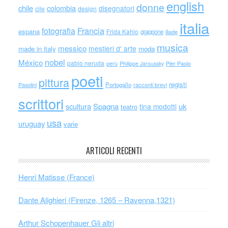
english
donne
chile
colombia
disegnatori
cile
design
italia
Francia
fotografia
espana
Frida Kahlo
giappone
iliade
musica
messico
mestieri d' arte
made in italy
moda
nobel
México
pablo neruda
perù
Philippe Jaroussky
Pier Paolo
poeti
pittura
registi
Portogallo
racconti brevi
Pasolini
scrittori
scultura
Spagna
uk
tina modotti
teatro
usa
uruguay
varie
ARTICOLI RECENTI
Henri Matisse (France)
Dante Alighieri (Firenze, 1265 – Ravenna,1321)
Arthur Schopenhauer Gli altri