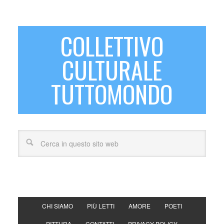
COLLETTIVO
CULTURALE
TUTTOMONDO
CHI SIAMO
PIÙ LETTI
AMORE
POETI
PITTURA
CONTATTI
PRIVACY POLICY