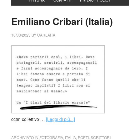
Emiliano Cribari (Italia)
18/03/2023
BY
CARLAITA
cctm collettivo …
[Leggi di più...]
ARCHIVIATO IN:
FOTOGRAFIA
,
ITALIA
,
POETI
,
SCRITTORI