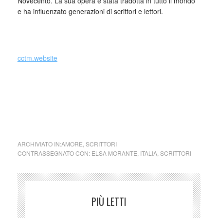
Novecento. La sua opera è stata tradotta in tutto il mondo
e ha influenzato generazioni di scrittori e lettori.
_
cctm.website
cctm collettivo culturale tuttomondo Elsa Morante L’amore
vero
ARCHIVIATO IN:
AMORE
,
SCRITTORI
CONTRASSEGNATO CON:
ELSA MORANTE
,
ITALIA
,
SCRITTORI
PIÙ LETTI