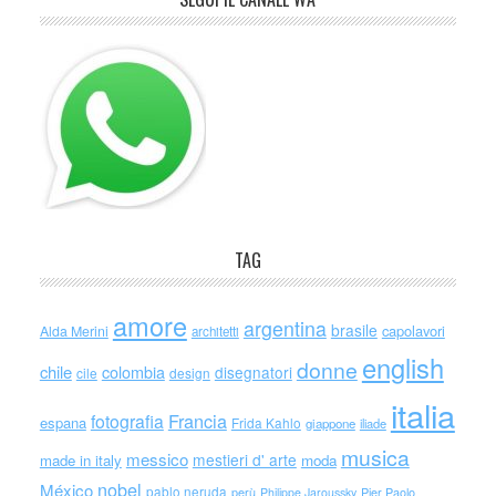
TAG
amore
argentina
brasile
capolavori
Alda Merini
architetti
english
donne
chile
colombia
disegnatori
cile
design
italia
Francia
fotografia
espana
Frida Kahlo
giappone
iliade
musica
messico
mestieri d' arte
made in italy
moda
nobel
México
pablo neruda
perù
Philippe Jaroussky
Pier Paolo