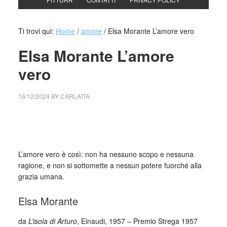
Ti trovi qui:
Home
/
amore
/
Elsa Morante L’amore vero
Elsa Morante L’amore
vero
16/12/2024
BY
CARLAITA
cctm collettivo culturale tuttomondo Elsa Morante L’amore
vero
L’amore vero è così: non ha nessuno scopo e nessuna
ragione, e non si sottomette a nessun potere fuorché alla
grazia umana.
Elsa Morante
da
L’isola di Arturo
, Einaudi, 1957 – Premio Strega 1957