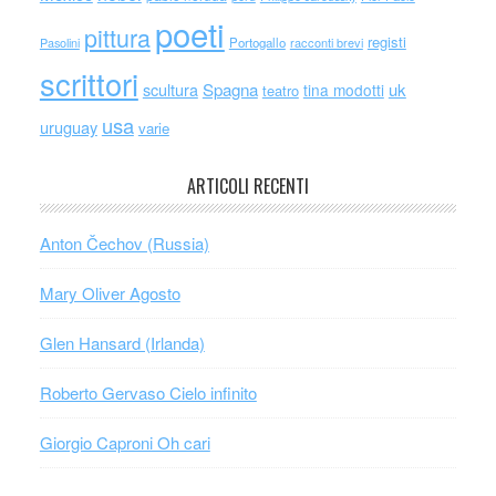
poeti
pittura
registi
Portogallo
racconti brevi
Pasolini
scrittori
scultura
Spagna
uk
tina modotti
teatro
usa
uruguay
varie
ARTICOLI RECENTI
Anton Čechov (Russia)
Mary Oliver Agosto
Glen Hansard (Irlanda)
Roberto Gervaso Cielo infinito
Giorgio Caproni Oh cari