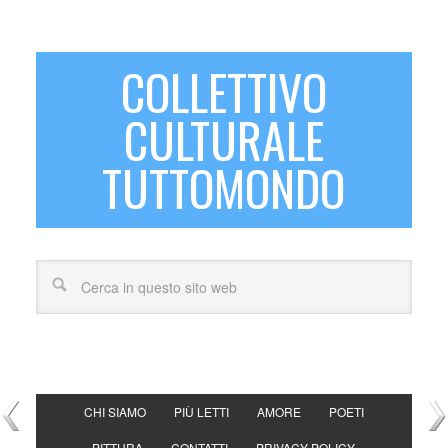
COLLETTIVO
CULTURALE
TUTTOMONDO
CHI SIAMO
PIÙ LETTI
AMORE
POETI
PITTURA
CONTATTI
PRIVACY POLICY