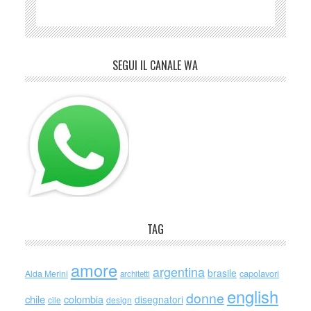
SEGUI IL CANALE WA
TAG
amore
argentina
brasile
capolavori
Alda Merini
architetti
english
donne
chile
colombia
disegnatori
cile
design