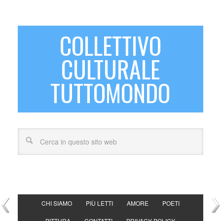
COLLETTIVO
CULTURALE
TUTTOMONDO
CHI SIAMO
PIÙ LETTI
AMORE
POETI
PITTURA
CONTATTI
PRIVACY POLICY