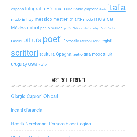
italia
Francia
fotografia
espana
Frida Kahlo
giappone
iliade
musica
messico
mestieri d' arte
made in italy
moda
nobel
México
pablo neruda
perù
Philippe Jaroussky
Pier Paolo
poeti
pittura
registi
Portogallo
racconti brevi
Pasolini
scrittori
scultura
Spagna
uk
tina modotti
teatro
usa
uruguay
varie
ARTICOLI RECENTI
Giorgio Caproni Oh cari
incarti d’arancia
Henrik Nordbrandt L’amore è così logico