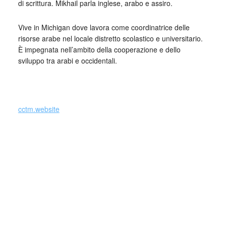
di scrittura. Mikhail parla inglese, arabo e assiro.
Vive in Michigan dove lavora come coordinatrice delle
risorse arabe nel locale distretto scolastico e universitario.
È impegnata nell’ambito della cooperazione e dello
sviluppo tra arabi e occidentali.
_
cctm.website
Dunya Mikhail è autrice di sei libri in
arabo, tre in inglese e uno in italiano. Ha
curato l’antologia di poeti iracheni 15 Iraqi
poets.
Ha ricevuto diversi riconoscimenti tra i quali la Kresge
Fellowship, l’Arab American Book Award, il Premio dei Diritti
Umani.