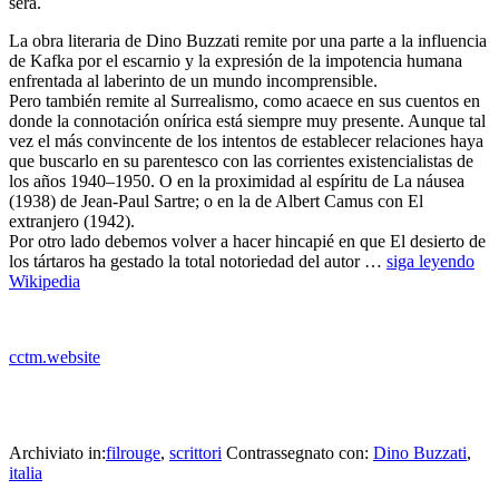
sera.
La obra literaria de Dino Buzzati remite por una parte a la influencia
de Kafka por el escarnio y la expresión de la impotencia humana
enfrentada al laberinto de un mundo incomprensible.
Pero también remite al Surrealismo, como acaece en sus cuentos en
donde la connotación onírica está siempre muy presente. Aunque tal
vez el más convincente de los intentos de establecer relaciones haya
que buscarlo en su parentesco con las corrientes existencialistas de
los años 1940–1950. O en la proximidad al espíritu de La náusea
(1938) de Jean-Paul Sartre; o en la de Albert Camus con El
extranjero (1942).
Por otro lado debemos volver a hacer hincapié en que El desierto de
los tártaros ha gestado la total notoriedad del autor …
siga leyendo
Wikipedia
cctm.website
letteratura italia cctm arte amore poesia latino america bellezza
cultura
Archiviato in:
filrouge
,
scrittori
Contrassegnato con:
Dino Buzzati
,
italia