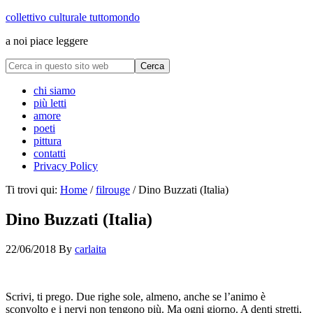
collettivo culturale tuttomondo
a noi piace leggere
chi siamo
più letti
amore
poeti
pittura
contatti
Privacy Policy
Ti trovi qui:
Home
/
filrouge
/
Dino Buzzati (Italia)
Dino Buzzati (Italia)
22/06/2018
By
carlaita
centro cultural tina modotti caracas scrivi
Scrivi, ti prego. Due righe sole, almeno, anche se l’animo è
sconvolto e i nervi non tengono più. Ma ogni giorno. A denti stretti,