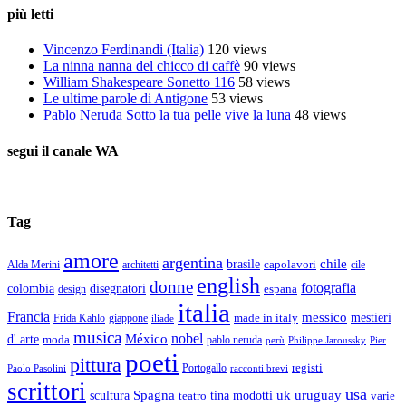
più letti
Vincenzo Ferdinandi (Italia)
120 views
La ninna nanna del chicco di caffè
90 views
William Shakespeare Sonetto 116
58 views
Le ultime parole di Antigone
53 views
Pablo Neruda Sotto la tua pelle vive la luna
48 views
segui il canale WA
Tag
amore
argentina
chile
brasile
capolavori
Alda Merini
cile
architetti
english
donne
fotografia
colombia
disegnatori
espana
design
italia
Francia
messico
made in italy
mestieri
Frida Kahlo
giappone
iliade
musica
nobel
México
d' arte
moda
pablo neruda
perù
Pier
Philippe Jaroussky
poeti
pittura
registi
Paolo Pasolini
Portogallo
racconti brevi
scrittori
usa
Spagna
scultura
uk
uruguay
teatro
tina modotti
varie