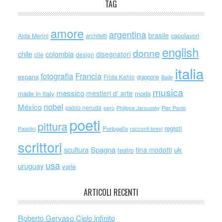
TAG
amore
argentina
brasile
capolavori
Alda Merini
architetti
english
donne
chile
colombia
disegnatori
cile
design
italia
Francia
fotografia
espana
Frida Kahlo
giappone
iliade
musica
messico
mestieri d' arte
made in italy
moda
nobel
México
pablo neruda
perù
Philippe Jaroussky
Pier Paolo
poeti
pittura
registi
Portogallo
racconti brevi
Pasolini
scrittori
scultura
Spagna
uk
tina modotti
teatro
usa
uruguay
varie
ARTICOLI RECENTI
Roberto Gervaso Cielo infinito