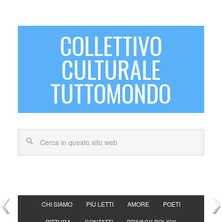
COLLETTIVO
CULTURALE
TUTTOMONDO
CHI SIAMO
PIÙ LETTI
AMORE
POETI
PITTURA
CONTATTI
PRIVACY POLICY