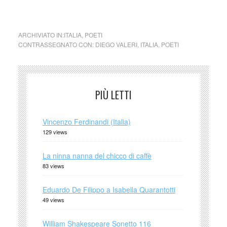
cctm a noi piace leggere Diego Valeri (Italia)
ARCHIVIATO IN:
ITALIA
,
POETI
CONTRASSEGNATO CON:
DIEGO VALERI
,
ITALIA
,
POETI
PIÙ LETTI
Vincenzo Ferdinandi (Italia)
129 views
La ninna nanna del chicco di caffè
83 views
Eduardo De Filippo a Isabella Quarantotti
49 views
William Shakespeare Sonetto 116