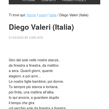
Ti trovi qui:
Home
/
poeti
/
italia
/
Diego Valeri (Italia)
Diego Valeri (Italia)
01/03/2022
BY
CARLAITA
collettivo culturale tuttomondo Diego Valeri (Italia)
Giro del sole nelle nostre stanze,
da finestra a finestra, da mattino
a sera. Quanti giorni, quante
stagioni, e poi anni…
Le nostre figlie bambine, poi donne.
Tu sempre più stanca e lontana,
poi finita, una mattina all’alba.
Io qui ancora, a guardare stupito
il tempo che gira
col vecchio sole da finestra a finestra.