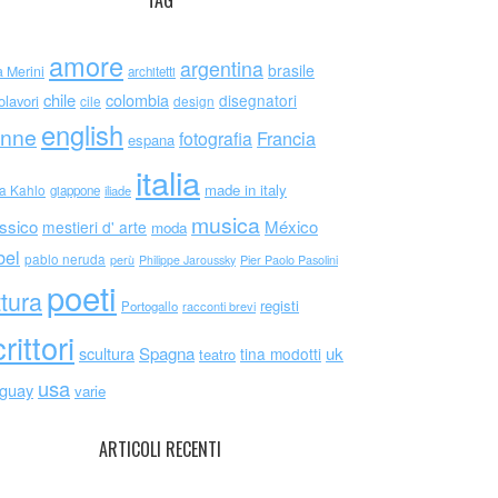
TAG
amore
argentina
brasile
a Merini
architetti
chile
colombia
disegnatori
olavori
cile
design
english
nne
Francia
fotografia
espana
italia
made in italy
da Kahlo
giappone
iliade
musica
ssico
México
mestieri d' arte
moda
bel
pablo neruda
perù
Philippe Jaroussky
Pier Paolo Pasolini
poeti
ttura
registi
Portogallo
racconti brevi
rittori
scultura
Spagna
uk
tina modotti
teatro
usa
uguay
varie
ARTICOLI RECENTI