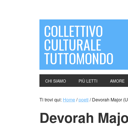
COLLETTIVO
CULTURALE
TUTTOMONDO
CHI SIAMO
PIÙ LETTI
AMORE
Ti trovi qui:
Home
/
poeti
/
Devorah Major (
Devorah Majo