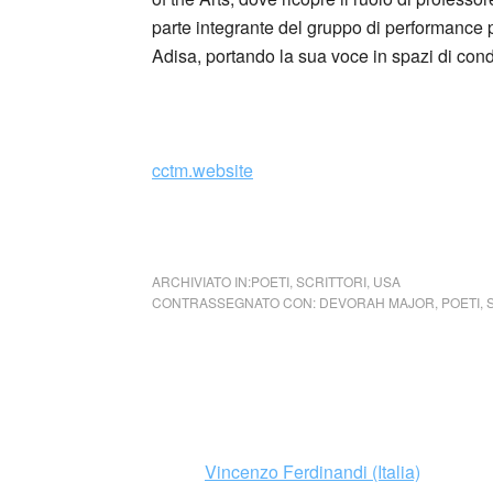
parte integrante del gruppo di performance
Adisa, portando la sua voce in spazi di cond
_
cctm.website
cctm scrivere d’amore
ARCHIVIATO IN:
POETI
,
SCRITTORI
,
USA
CONTRASSEGNATO CON:
DEVORAH MAJOR
,
POETI
,
Vincenzo Ferdinandi (Italia)