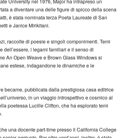
ate University nel 1976, Major ha intrapreso un
ata a diventare una delle figure di spicco della scena
nfatti, è stata nominata terza Poeta Laureate di San
ti e Janice Mirikitani.
zi, raccolte di poesie e singoli componimenti. Temi
 dell’essere, i legami familiari e il senso di
ome An Open Weave e Brown Glass Windows si
icane estese, indagandone le dinamiche e le
we became, pubblicata dalla prestigiosa casa editrice
nell’universo, in un viaggio introspettivo e cosmico al
lla poetessa Lucille Clifton, che ha esplorato temi
o.
 anche una docente part-time presso il California College
e senior aggiunto. Per oltre vent’anni, inoltre, è stata