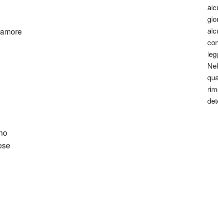
alc
gio
alc
d’amore
con
leg
Nel
qua
rim
det
ano
ose