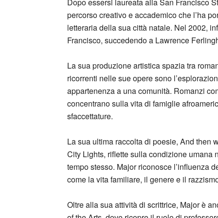
Dopo essersi laureata alla San Francisco St
percorso creativo e accademico che l’ha port
letteraria della sua città natale. Nel 2002, i
Francisco, succedendo a Lawrence Ferlinghet
La sua produzione artistica spazia tra roman
ricorrenti nelle sue opere sono l’esplorazione
appartenenza a una comunità. Romanzi c
concentrano sulla vita di famiglie afroamer
sfaccettature.
La sua ultima raccolta di poesie, And then 
City Lights, riflette sulla condizione umana 
tempo stesso. Major riconosce l’influenza de
come la vita familiare, il genere e il razzism
Oltre alla sua attività di scrittrice, Major è
of the Arts, dove ricopre il ruolo di professor