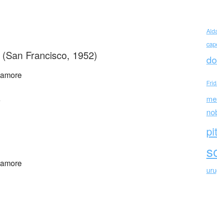
ah Major (USA)
Ald
cap
 (San Francisco, 1952)
do
d’amore
Fri
me
e
no
pi
sc
d’amore
ur