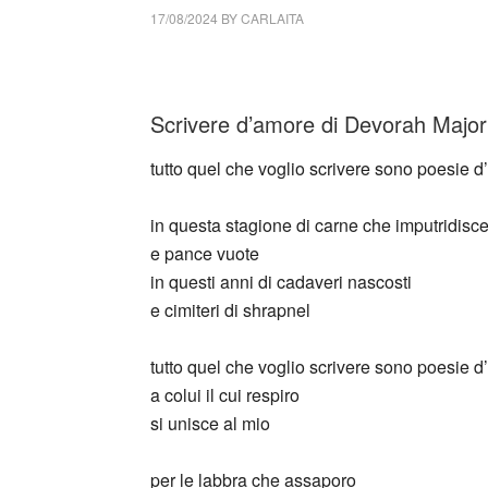
17/08/2024
BY
CARLAITA
cctm collettivo culturale tuttomondo Devor
Scrivere d’amore di Devorah Major
tutto quel che voglio scrivere sono poesie 
in questa stagione di carne che imputridisc
e pance vuote
in questi anni di cadaveri nascosti
e cimiteri di shrapnel
tutto quel che voglio scrivere sono poesie 
a colui il cui respiro
si unisce al mio
per le labbra che assaporo