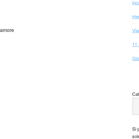
inc
Hen
d’amore
Vla
11 
Gio
Cat
Si 
sol