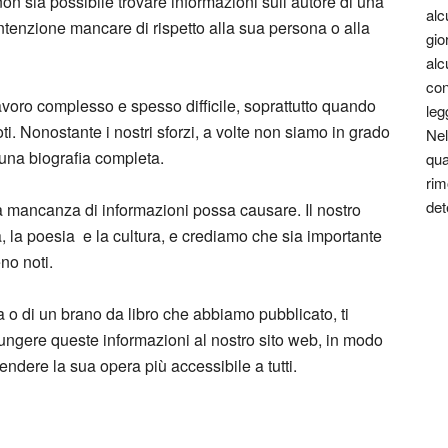
on sia possibile trovare informazioni sull’autore di una
alc
intenzione mancare di rispetto alla sua persona o alla
gio
alc
con
lavoro complesso e spesso difficile, soprattutto quando
leg
ti. Nonostante i nostri sforzi, a volte non siamo in grado
Nel
e una biografia completa.
qua
rim
det
a mancanza di informazioni possa causare. Il nostro
ra, la poesia e la cultura, e crediamo che sia importante
eno noti.
a o di un brano da libro che abbiamo pubblicato, ti
giungere queste informazioni al nostro sito web, in modo
endere la sua opera più accessibile a tutti.