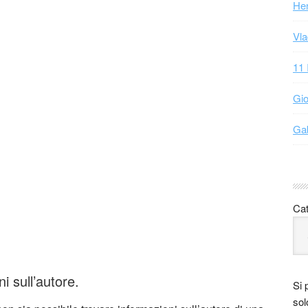
Hen
Vla
11 
Gio
Gab
Cat
 sull’autore.
Si 
sol