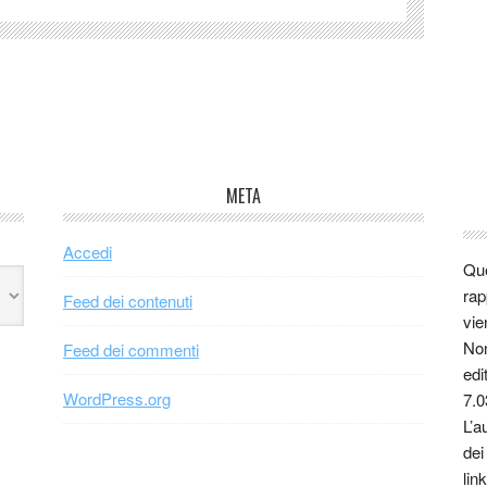
META
Accedi
Que
rap
Feed dei contenuti
vie
Non
Feed dei commenti
edi
WordPress.org
7.0
L’a
dei
link