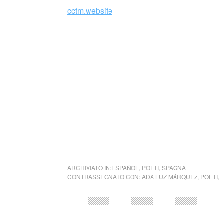
cctm.website
Collettivo Culturale TuttoMondo vuo
forme dell’arte, della cultura e del
Parole e immagini che possano offrire bellez
questo momento in cui la meraviglia sembra e
guardare il mondo, a TuttoMondo, cogliendone
cctm collettivo culturale tuttomondo Ada Lu
ARCHIVIATO IN:
ESPAÑOL
,
POETI
,
SPAGNA
CONTRASSEGNATO CON:
ADA LUZ MÁRQUEZ
,
POETI