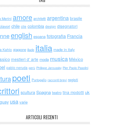
TAG
amore
argentina
brasile
a Merini
architetti
chile
colombia
disegnatori
olavori
cile
design
english
nne
Francia
fotografia
espana
italia
made in italy
da Kahlo
giappone
iliade
musica
ssico
México
mestieri d' arte
moda
bel
pablo neruda
perù
Philippe Jaroussky
Pier Paolo Pasolini
poeti
ttura
registi
Portogallo
racconti brevi
rittori
scultura
Spagna
uk
tina modotti
teatro
usa
uguay
varie
ARTICOLI RECENTI