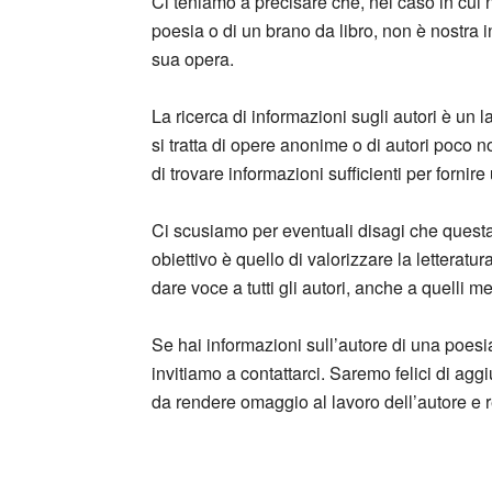
Ci teniamo a precisare che, nel caso in cui n
poesia o di un brano da libro, non è nostra 
sua opera.
La ricerca di informazioni sugli autori è un 
si tratta di opere anonime o di autori poco no
di trovare informazioni sufficienti per fornir
Ci scusiamo per eventuali disagi che quest
obiettivo è quello di valorizzare la letteratu
dare voce a tutti gli autori, anche a quelli m
Se hai informazioni sull’autore di una poesi
invitiamo a contattarci. Saremo felici di ag
da rendere omaggio al lavoro dell’autore e r
_