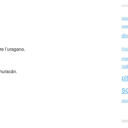
Ald
cap
z Márquez Io sono l’uragano
do
re l’uragano.
Fri
me
no
 huracán.
pi
sc
ur