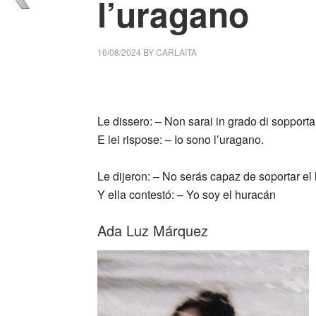
l’uragano
16/08/2024
BY
CARLAITA
cctm collettivo culturale tuttomondo Ada Lu
Le dissero: – Non sarai in grado di sopporta
E lei rispose: – Io sono l’uragano.
Le dijeron: – No serás capaz de soportar el
Y ella contestó: – Yo soy el huracán
Ada Luz Márquez