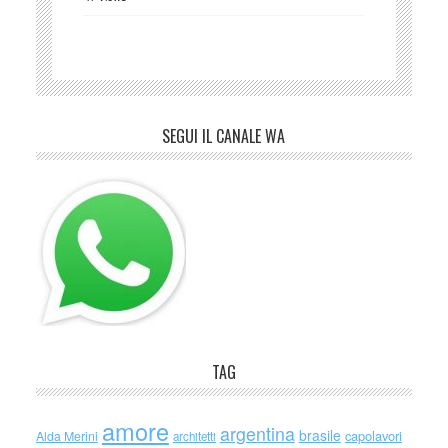
SEGUI IL CANALE WA
TAG
amore
argentina
brasile
capolavori
Alda Merini
architetti