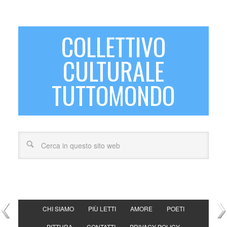
COLLETTIVO
CULTURALE
TUTTOMONDO
CHI SIAMO
PIÙ LETTI
AMORE
POETI
PITTURA
CONTATTI
PRIVACY POLICY