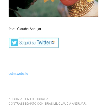
_
foto: Claudia Andujar
cctm.website
collettivo culturale tuttomondo Claudia Andujar (Brasile)
ARCHIVIATO IN:
FOTOGRAFIA
CONTRASSEGNATO CON:
BRASILE
,
CLAUDIA ANDUJAR
,