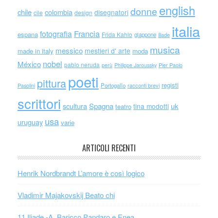
english
donne
chile
colombia
disegnatori
cile
design
italia
Francia
fotografia
espana
Frida Kahlo
giappone
iliade
musica
messico
mestieri d' arte
made in italy
moda
nobel
México
pablo neruda
perù
Philippe Jaroussky
Pier Paolo
poeti
pittura
registi
Portogallo
racconti brevi
Pasolini
scrittori
scultura
Spagna
uk
tina modotti
teatro
usa
uruguay
varie
ARTICOLI RECENTI
Henrik Nordbrandt L’amore è così logico
Vladimir Majakovskij Beato chi
11 Iliade -A. Baricco Pandaro e Enea