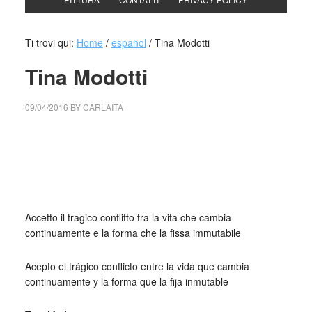
Ti trovi qui:
Home
/
español
/
Tina Modotti
Tina Modotti
09/04/2016
BY
CARLAITA
centro cultural tina modotti caracas centro cultural tina
modotti caracas centro cultural tina modotti caracas centro
cultural tina modotti caracas centro cultural tina modotti
caracas
Accetto il tragico conflitto tra la vita che cambia
continuamente e la forma che la fissa immutabile
Acepto el trágico conflicto entre la vida que cambia
continuamente y la forma que la fija inmutable