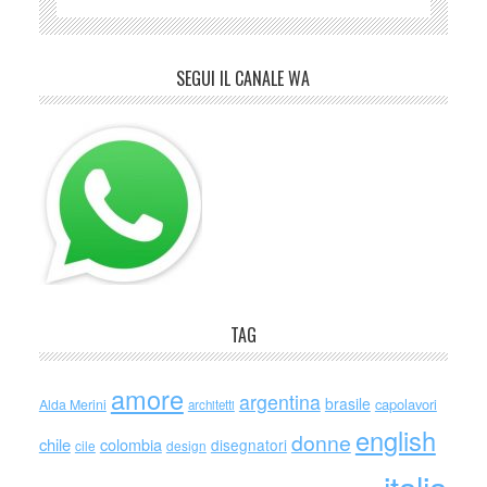
SEGUI IL CANALE WA
TAG
amore
argentina
brasile
capolavori
Alda Merini
architetti
english
donne
chile
colombia
disegnatori
cile
design
italia