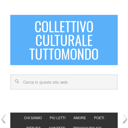
COLLETTIVO
CULTURALE
TUTTOMONDO
CHI SIAMO
PIÙ LETTI
AMORE
POETI
PITTURA
CONTATTI
PRIVACY POLICY