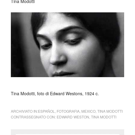
Tina Modotti
Tina Modotti, foto di Edward Westons, 1924 c.
ARCHIVIATO IN:
ESPAÑOL
,
FOTOGRAFIA
,
MEXICO
,
TINA MODOTTI
CONTRASSEGNATO CON:
EDWARD WESTON
,
TINA MODOTTI