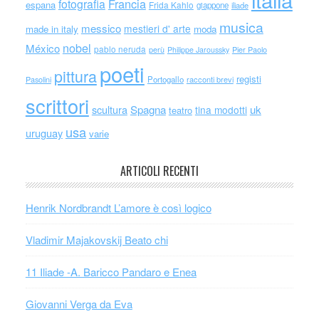
Francia
fotografia
espana
Frida Kahlo
giappone
iliade
musica
messico
mestieri d' arte
made in italy
moda
nobel
México
pablo neruda
perù
Philippe Jaroussky
Pier Paolo
poeti
pittura
registi
Portogallo
racconti brevi
Pasolini
scrittori
scultura
Spagna
uk
tina modotti
teatro
usa
uruguay
varie
ARTICOLI RECENTI
Henrik Nordbrandt L’amore è così logico
Vladimir Majakovskij Beato chi
11 Iliade -A. Baricco Pandaro e Enea
Giovanni Verga da Eva