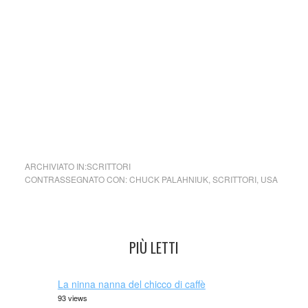
party crashing: una sorta di autoscontro all’ultimo sangue.
Ed è proprio in occasione di una di queste violente cacce
notturne che Casey incontra la più spettacolare e tragica
delle morti al volante.
Come tutti i libri di Chuck Palahniuk, Rabbia è doloroso e
bellissimo. Inquietante e struggente. Fosco e illuminante.
Crudo ma capace di toccare quell’angolo di anima che
nemmeno vi sognavate di avere.
ARCHIVIATO IN:
SCRITTORI
CONTRASSEGNATO CON:
CHUCK PALAHNIUK
,
SCRITTORI
,
USA
PIÙ LETTI
La ninna nanna del chicco di caffè
93 views