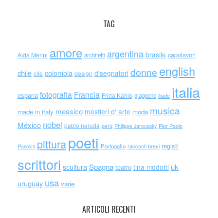
TAG
amore
argentina
brasile
capolavori
Alda Merini
architetti
english
donne
chile
colombia
disegnatori
cile
design
italia
Francia
fotografia
espana
Frida Kahlo
giappone
iliade
musica
messico
mestieri d' arte
made in italy
moda
nobel
México
pablo neruda
perù
Philippe Jaroussky
Pier Paolo
poeti
pittura
registi
Portogallo
racconti brevi
Pasolini
scrittori
scultura
Spagna
uk
tina modotti
teatro
usa
uruguay
varie
ARTICOLI RECENTI