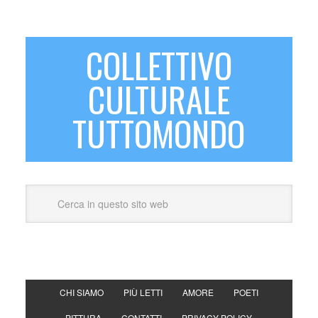
COLLETTIVO
CULTURALE
TUTTOMONDO
CHI SIAMO
PIÙ LETTI
AMORE
POETI
PITTURA
CONTATTI
PRIVACY POLICY