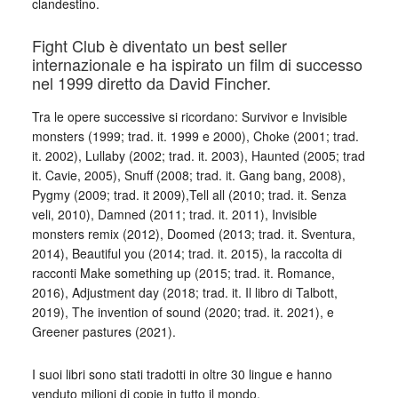
clandestino.
Fight Club è diventato un best seller
internazionale e ha ispirato un film di successo
nel 1999 diretto da David Fincher.
Tra le opere successive si ricordano: Survivor e Invisible
monsters (1999; trad. it. 1999 e 2000), Choke (2001; trad.
it. 2002), Lullaby (2002; trad. it. 2003), Haunted (2005; trad
it. Cavie, 2005), Snuff (2008; trad. it. Gang bang, 2008),
Pygmy (2009; trad. it 2009),Tell all (2010; trad. it. Senza
veli, 2010), Damned (2011; trad. it. 2011), Invisible
monsters remix (2012), Doomed (2013; trad. it. Sventura,
2014), Beautiful you (2014; trad. it. 2015), la raccolta di
racconti Make something up (2015; trad. it. Romance,
2016), Adjustment day (2018; trad. it. Il libro di Talbott,
2019), The invention of sound (2020; trad. it. 2021), e
Greener pastures (2021).
I suoi libri sono stati tradotti in oltre 30 lingue e hanno
venduto milioni di copie in tutto il mondo.