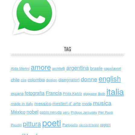
TAG
amore
argentina
brasile
capolavori
Alda Merini
architetti
english
donne
chile
colombia
disegnatori
cile
design
italia
Francia
fotografia
espana
Frida Kahlo
giappone
iliade
musica
messico
mestieri d' arte
made in italy
moda
nobel
México
pablo neruda
perù
Philippe Jaroussky
Pier Paolo
poeti
pittura
registi
Portogallo
racconti brevi
Pasolini