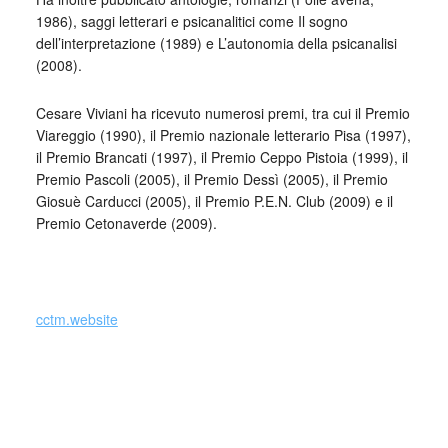
1986), saggi letterari e psicanalitici come Il sogno
dell’interpretazione (1989) e L’autonomia della psicanalisi
(2008).
Cesare Viviani ha ricevuto numerosi premi, tra cui il Premio
Viareggio (1990), il Premio nazionale letterario Pisa (1997),
il Premio Brancati (1997), il Premio Ceppo Pistoia (1999), il
Premio Pascoli (2005), il Premio Dessì (2005), il Premio
Giosuè Carducci (2005), il Premio P.E.N. Club (2009) e il
Premio Cetonaverde (2009).
_
cctm.website
Si precisa che la diffusione di testi o immagini è solo a
carattere divulgativo della cultura e senza alcuno scopo di
lucro, nè rappresenta una testata giornalistica in quanto
viene aggiornata senza alcuna periodicità specifica. Non