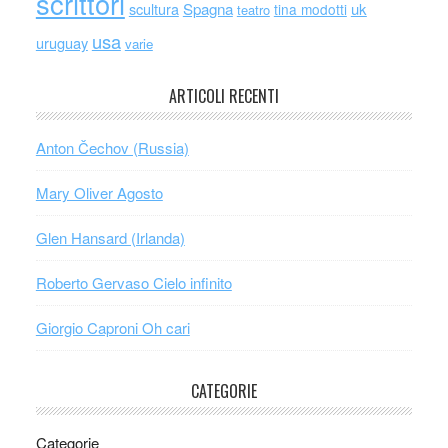
scrittori
scultura
Spagna
uk
tina modotti
teatro
usa
uruguay
varie
ARTICOLI RECENTI
Anton Čechov (Russia)
Mary Oliver Agosto
Glen Hansard (Irlanda)
Roberto Gervaso Cielo infinito
Giorgio Caproni Oh cari
CATEGORIE
Categorie