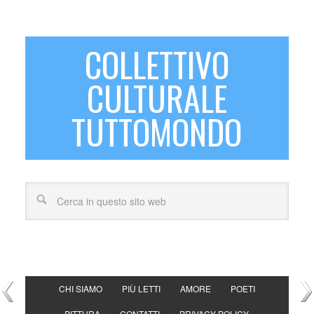
COLLETTIVO
CULTURALE
TUTTOMONDO
CHI SIAMO
PIÙ LETTI
AMORE
POETI
PITTURA
CONTATTI
PRIVACY POLICY