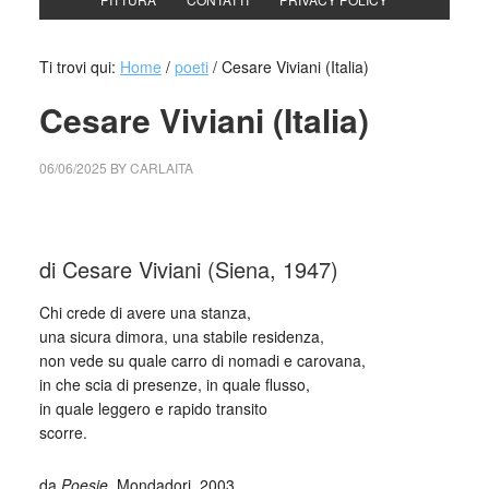
Ti trovi qui:
Home
/
poeti
/
Cesare Viviani (Italia)
Cesare Viviani (Italia)
06/06/2025
BY
CARLAITA
cctm collettivo culturale tuttomondo Cesare Viviani (Italia)
di Cesare Viviani (Siena, 1947)
Chi crede di avere una stanza,
una sicura dimora, una stabile residenza,
non vede su quale carro di nomadi e carovana,
in che scia di presenze, in quale flusso,
in quale leggero e rapido transito
scorre.
da
Poesie
, Mondadori, 2003