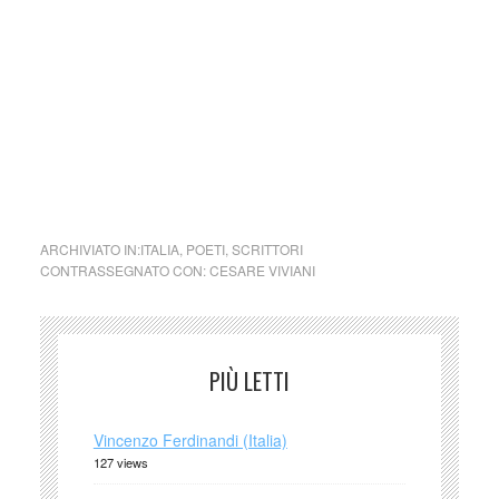
può pertanto considerarsi un prodotto editoriale ai sensi
della legge n. 62 del 7.03.2001.
Nel caso si dovesse involontariamente ledere un qualsiasi
copyright d’autore, il contenuto verrà rimosso
immediatamente su segnalazione del detentore dell’avente
diritto.
cctm carovana
ARCHIVIATO IN:
ITALIA
,
POETI
,
SCRITTORI
CONTRASSEGNATO CON:
CESARE VIVIANI
PIÙ LETTI
Vincenzo Ferdinandi (Italia)
127 views