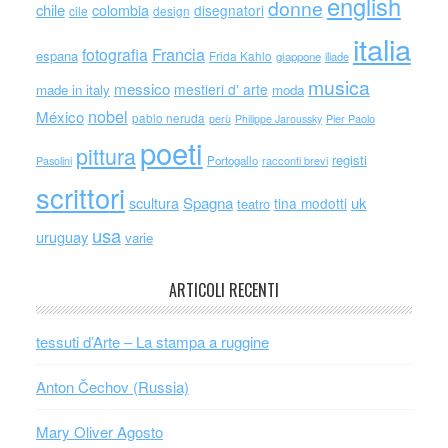
english
donne
chile
colombia
disegnatori
cile
design
italia
Francia
fotografia
espana
Frida Kahlo
giappone
iliade
musica
messico
mestieri d' arte
made in italy
moda
nobel
México
pablo neruda
perù
Philippe Jaroussky
Pier Paolo
poeti
pittura
registi
Portogallo
racconti brevi
Pasolini
scrittori
scultura
Spagna
uk
tina modotti
teatro
usa
uruguay
varie
ARTICOLI RECENTI
tessuti d’Arte – La stampa a ruggine
Anton Čechov (Russia)
Mary Oliver Agosto