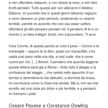
a non offendere nessuno, a non alzare la voce, a non fare
brutti pensieri. Tutto questo per non alienarmi il destino.
Ebbene, mi succede che in questi giorni ridivento ragazzo
e corro davvero un gran pericolo, sostenendo un esame
terribile, perché mi accordo che non oso esser cattivo,
offendere gli altri pensare pensieri vili. Il pensiero di te e un
ricordo o un’idea indegni, brutti, non s’accordano. Ti amo.
Cara Connie, di questa parola so tutto il peso – l’orrore e la
meraviglia – eppure te la dico, quasi con tranquillità. L’ho
usata così poco nella mia vita, e così male, che è come
nuova per me. […] Amore, il pensiero che quando leggerai
questa lettera sarai già a Roma – finito tutto il disagio e la
confusione del viaggio -, che vedrai nello specchio il tuo
sorriso e riprenderai le tue abitudini, e dormirai da brava,
mi commuove come tu fossi mia sorella. Ma tu non sei mia
sorella, sei una cosa più dolce e più terribile, e a pensarci
mi tremano i polsi.
Cesare Pavese a Constance Dowling