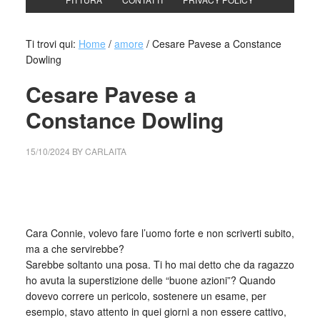
Ti trovi qui:
Home
/
amore
/
Cesare Pavese a Constance
Dowling
Cesare Pavese a
Constance Dowling
15/10/2024
BY
CARLAITA
cctm collettivo culturale tuttomondo Cesare Pavese a
Constance Dowling
Cara Connie, volevo fare l’uomo forte e non scriverti subito,
ma a che servirebbe?
Sarebbe soltanto una posa. Ti ho mai detto che da ragazzo
ho avuta la superstizione delle “buone azioni”? Quando
dovevo correre un pericolo, sostenere un esame, per
esempio, stavo attento in quei giorni a non essere cattivo,