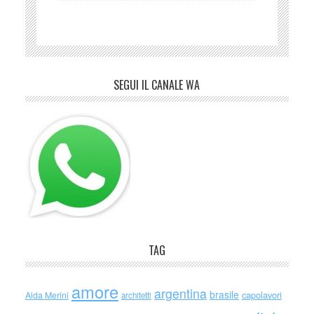
SEGUI IL CANALE WA
TAG
amore
argentina
brasile
capolavori
Alda Merini
architetti