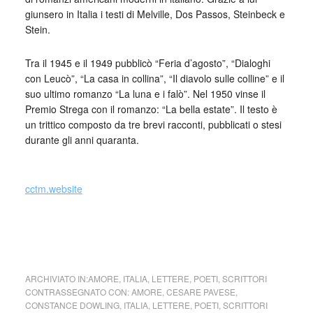
giunsero in Italia i testi di Melville, Dos Passos, Steinbeck e
Stein.
Tra il 1945 e il 1949 pubblicò “Feria d’agosto”, “Dialoghi
con Leucò”, “La casa in collina”, “Il diavolo sulle colline” e il
suo ultimo romanzo “La luna e i falò”. Nel 1950 vinse il
Premio Strega con il romanzo: “La bella estate”. Il testo è
un trittico composto da tre brevi racconti, pubblicati o stesi
durante gli anni quaranta.
_
cctm.website
cctm collettivo culturale tuttomondo Cesare Pavese a
Constance Dowling
ARCHIVIATO IN:
AMORE
,
ITALIA
,
LETTERE
,
POETI
,
SCRITTORI
CONTRASSEGNATO CON:
AMORE
,
CESARE PAVESE
,
CONSTANCE DOWLING
,
ITALIA
,
LETTERE
,
POETI
,
SCRITTORI