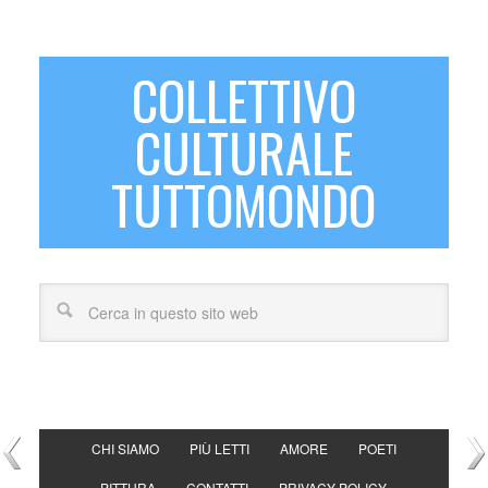
COLLETTIVO
CULTURALE
TUTTOMONDO
CHI SIAMO
PIÙ LETTI
AMORE
POETI
PITTURA
CONTATTI
PRIVACY POLICY