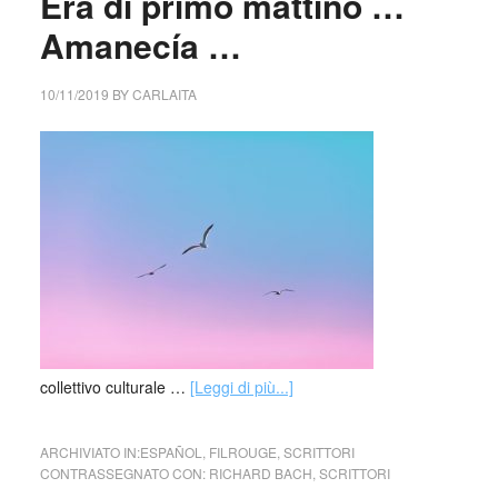
Era di primo mattino …
Amanecía …
10/11/2019
BY
CARLAITA
collettivo culturale …
[Leggi di più...]
ARCHIVIATO IN:
ESPAÑOL
,
FILROUGE
,
SCRITTORI
CONTRASSEGNATO CON:
RICHARD BACH
,
SCRITTORI