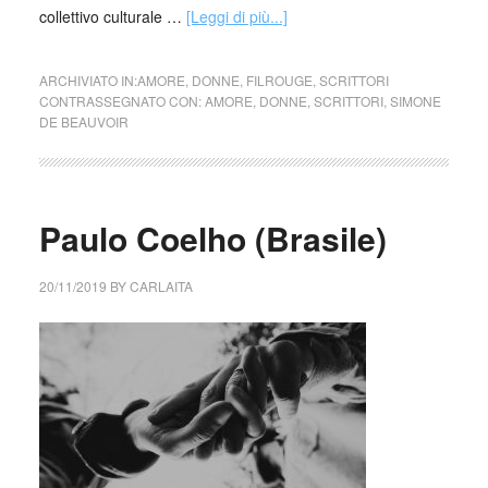
collettivo culturale …
[Leggi di più...]
ARCHIVIATO IN:
AMORE
,
DONNE
,
FILROUGE
,
SCRITTORI
CONTRASSEGNATO CON:
AMORE
,
DONNE
,
SCRITTORI
,
SIMONE
DE BEAUVOIR
Paulo Coelho (Brasile)
20/11/2019
BY
CARLAITA