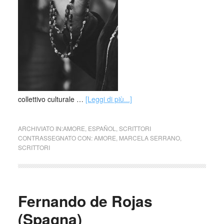
collettivo culturale …
[Leggi di più...]
ARCHIVIATO IN:
AMORE
,
ESPAÑOL
,
SCRITTORI
CONTRASSEGNATO CON:
AMORE
,
MARCELA SERRANO
,
SCRITTORI
Fernando de Rojas
(Spagna)