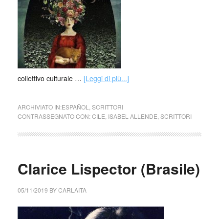
collettivo culturale …
[Leggi di più...]
ARCHIVIATO IN:
ESPAÑOL
,
SCRITTORI
CONTRASSEGNATO CON:
CILE
,
ISABEL ALLENDE
,
SCRITTORI
Clarice Lispector (Brasile)
05/11/2019
BY
CARLAITA