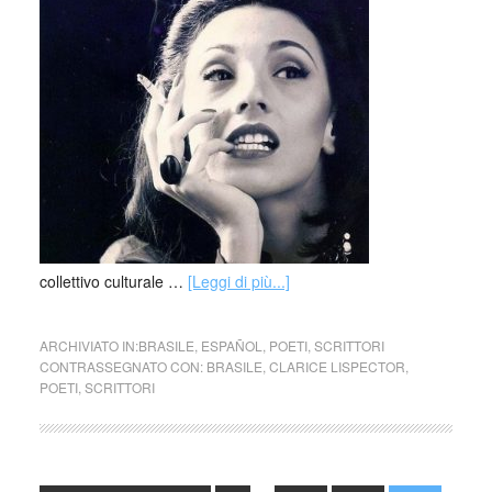
collettivo culturale …
[Leggi di più...]
ARCHIVIATO IN:
BRASILE
,
ESPAÑOL
,
POETI
,
SCRITTORI
CONTRASSEGNATO CON:
BRASILE
,
CLARICE LISPECTOR
,
POETI
,
SCRITTORI