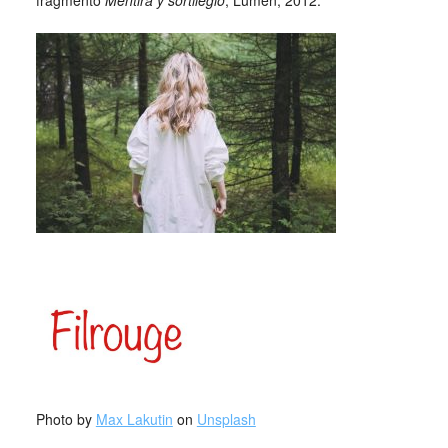
fragmento
Mentira y sortilegio
, Lumen, 2012.
_
_
Photo by
Max Lakutin
on
Unsplash