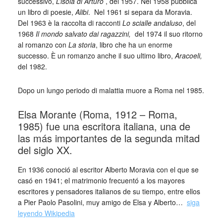
successivo,
L’isola di Arturo
, del 1957. Nel 1958 pubblica
un libro di poesie,
Alibi
. Nel 1961 si separa da Moravia.
Del 1963 è la raccolta di racconti
Lo scialle andaluso
, del
1968
Il mondo salvato dai ragazzini,
del 1974 il suo ritorno
al romanzo con
La storia
, libro che ha un enorme
successo. È un romanzo anche il suo ultimo libro,
Aracoeli,
del 1982.
Dopo un lungo periodo di malattia muore a Roma nel 1985.
Elsa Morante (Roma, 1912 – Roma,
1985) fue una escritora italiana, una de
las más importantes de la segunda mitad
del siglo XX.
En 1936 conoció al escritor Alberto Moravia con el que se
casó en 1941; el matrimonio frecuentó a los mayores
escritores y pensadores italianos de su tiempo, entre ellos
a Pier Paolo Pasolini, muy amigo de Elsa y Alberto…
siga
leyendo Wikipedia