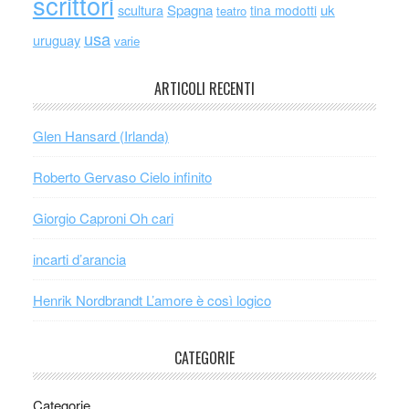
scrittori
scultura
Spagna
uk
tina modotti
teatro
usa
uruguay
varie
ARTICOLI RECENTI
Glen Hansard (Irlanda)
Roberto Gervaso Cielo infinito
Giorgio Caproni Oh cari
incarti d’arancia
Henrik Nordbrandt L’amore è così logico
CATEGORIE
Categorie