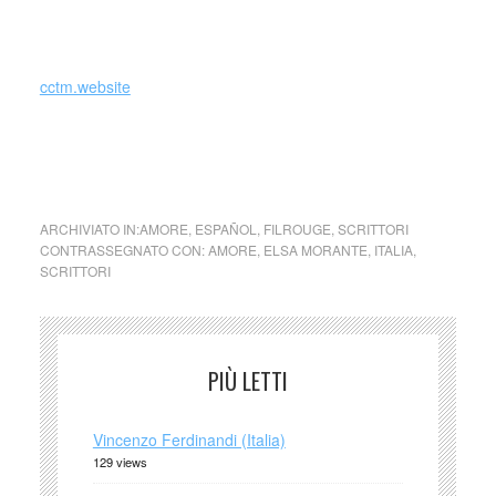
_
cctm.website
Chi fugge per amore … Aquellos que huyen … Elsa
Morante (italia)
ARCHIVIATO IN:
AMORE
,
ESPAÑOL
,
FILROUGE
,
SCRITTORI
CONTRASSEGNATO CON:
AMORE
,
ELSA MORANTE
,
ITALIA
,
SCRITTORI
PIÙ LETTI
Vincenzo Ferdinandi (Italia)
129 views