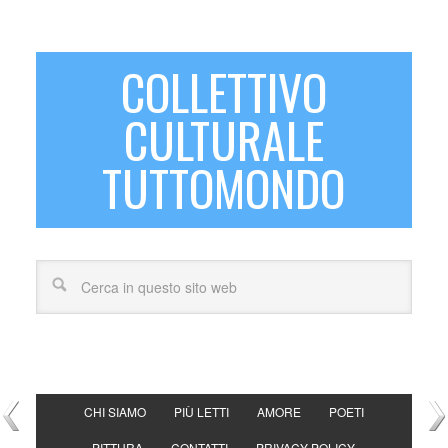
COLLETTIVO
CULTURALE
TUTTOMONDO
CHI SIAMO
PIÙ LETTI
AMORE
POETI
PITTURA
CONTATTI
PRIVACY POLICY