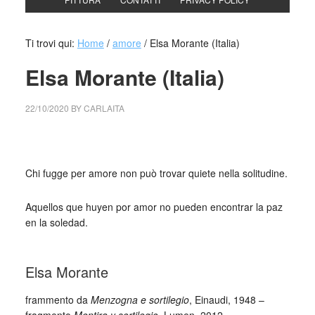
Ti trovi qui:
Home
/
amore
/
Elsa Morante (Italia)
Elsa Morante (Italia)
22/10/2020
BY
CARLAITA
centro cultural tina modotti Elsa Morante (Italia)
Chi fugge per amore non può trovar quiete nella solitudine.
Aquellos que huyen por amor no pueden encontrar la paz
en la soledad.
_
Elsa Morante
frammento da
Menzogna e sortilegio
, Einaudi, 1948 –