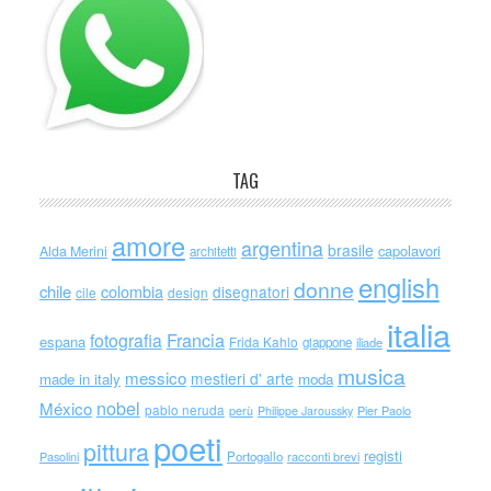
TAG
amore
argentina
brasile
capolavori
Alda Merini
architetti
english
donne
chile
colombia
disegnatori
cile
design
italia
Francia
fotografia
espana
Frida Kahlo
giappone
iliade
musica
messico
mestieri d' arte
made in italy
moda
nobel
México
pablo neruda
perù
Philippe Jaroussky
Pier Paolo
poeti
pittura
registi
Portogallo
racconti brevi
Pasolini