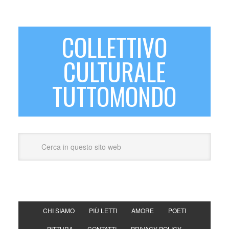
COLLETTIVO
CULTURALE
TUTTOMONDO
CHI SIAMO
PIÙ LETTI
AMORE
POETI
PITTURA
CONTATTI
PRIVACY POLICY