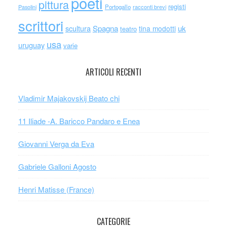
poeti
pittura
registi
Portogallo
racconti brevi
Pasolini
scrittori
scultura
Spagna
uk
tina modotti
teatro
usa
uruguay
varie
ARTICOLI RECENTI
Vladimir Majakovskij Beato chi
11 Iliade -A. Baricco Pandaro e Enea
Giovanni Verga da Eva
Gabriele Galloni Agosto
Henri Matisse (France)
CATEGORIE