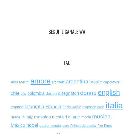
SEGUI IL CANALE WA
TAG
amore
argentina
brasile
capolavori
Alda Merini
architetti
english
donne
chile
colombia
disegnatori
cile
design
italia
Francia
fotografia
espana
Frida Kahlo
giappone
iliade
musica
messico
mestieri d' arte
made in italy
moda
nobel
México
pablo neruda
perù
Philippe Jaroussky
Pier Paolo