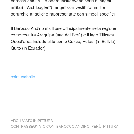
barocca andina. Le opere includevano serie di angeli
militari (“Archibugieri”), angeli con vestiti romani, e
gerarchie angeliche rappresentate con simboli specifici.
Il Barocco Andino si diffuse principalmente nella regione
compresa tra Arequipa (sud del Perù) e il lago Titicaca.
Quest’area include città come Cuzco, Potosí (in Bolivia),
Quito (in Ecuador).
_
cctm.website
cctm collettivo culturale tuttomondo
Barocco Andino San Giovanni Battista di
Huaro
ARCHIVIATO IN:
PITTURA
CONTRASSEGNATO CON:
BAROCCO ANDINO
,
PERÙ
,
PITTURA