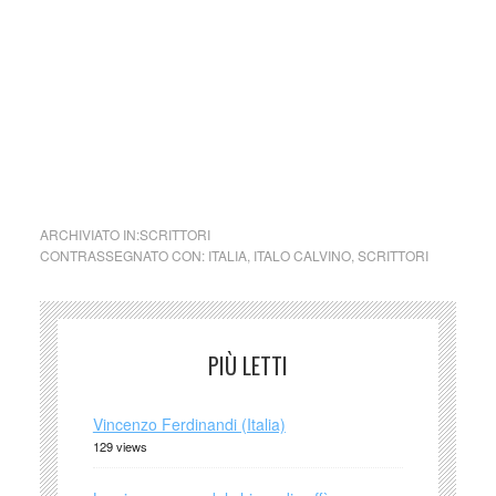
della legge n. 62 del 7.03.2001.
Nel caso si dovesse involontariamente ledere un qualsiasi
copyright d’autore, il contenuto verrà rimosso
immediatamente su segnalazione del detentore dell’avente
diritto.
cctm collettivo culturale tuttomondo Italo
Calvino Il cavaliere inesistente
ARCHIVIATO IN:
SCRITTORI
CONTRASSEGNATO CON:
ITALIA
,
ITALO CALVINO
,
SCRITTORI
PIÙ LETTI
Vincenzo Ferdinandi (Italia)
129 views