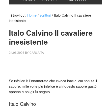
Ti trovi qui:
Home
/
scrittori
/
Italo Calvino Il cavaliere
inesistente
Italo Calvino Il cavaliere
inesistente
24/06/2026
BY
CARLAITA
cctm collettivo culturale tuttomondo Italo Calvino Il
cavaliere inesistente
Se infelice è l’innamorato che invoca baci di cui non sa il
sapore, mille volte più infelice è chi questo sapore gustò
appena e poi gli fu negato.
Italo Calvino