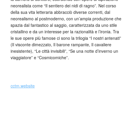
neorealista come “Il sentiero dei nidi di ragno”. Nel corso
della sua vita letteraria abbracciò diverse correnti, dal
neorealismo al postmoderno, con un’ampia produzione che
spazia dal fantastico al saggio, caratterizzata da uno stile
cristallino e da un interesse per la razionalità e l’ironia. Tra
le sue opere più famose ci sono la trilogia “I nostri antenati”
(Il visconte dimezzato, Il barone rampante, Il cavaliere
inesistente), “Le città invisibili”, “Se una notte d’inverno un
viaggiatore” e “Cosmicomiche”.
_
cctm.website
Si precisa che la diffusione di testi o immagini è solo a
carattere divulgativo della cultura e senza alcuno scopo di
lucro, nè rappresenta una testata giornalistica in quanto
viene aggiornata senza alcuna periodicità specifica. Non
può pertanto considerarsi un prodotto editoriale ai sensi