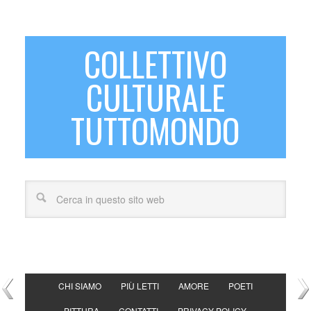
COLLETTIVO
CULTURALE
TUTTOMONDO
CHI SIAMO
PIÙ LETTI
AMORE
POETI
PITTURA
CONTATTI
PRIVACY POLICY