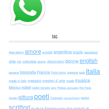
TAG
amore
argentina
brasile
capolavori
Alda Merini
architetti
english
donne
chile
colombia
disegnatori
cile
design
italia
Francia
fotografia
espana
Frida Kahlo
giappone
iliade
musica
messico
mestieri d' arte
made in italy
moda
nobel
México
pablo neruda
perù
Philippe Jaroussky
Pier Paolo
poeti
pittura
registi
Portogallo
racconti brevi
Pasolini
scrittori
scultura
Spagna
uk
tina modotti
teatro