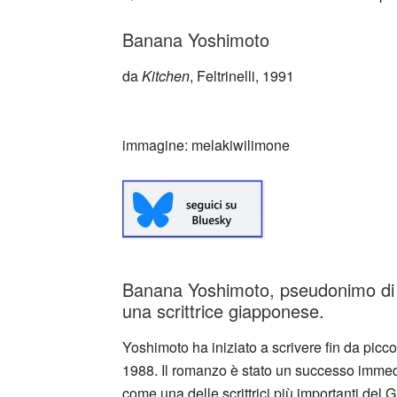
Banana Yoshimoto
da
Kitchen
, Feltrinelli, 1991
_
immagine: melakiwilimone
Banana Yoshimoto, pseudonimo di 
una scrittrice giapponese.
Yoshimoto ha iniziato a scrivere fin da picc
1988. Il romanzo è stato un successo immedi
come una delle scrittrici più importanti de