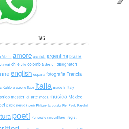
TAG
amore
argentina
brasile
a Merini
architetti
chile
colombia
disegnatori
olavori
cile
design
english
nne
Francia
fotografia
espana
italia
made in italy
da Kahlo
giappone
iliade
musica
ssico
México
mestieri d' arte
moda
bel
pablo neruda
perù
Philippe Jaroussky
Pier Paolo Pasolini
poeti
ttura
registi
Portogallo
racconti brevi
rittori