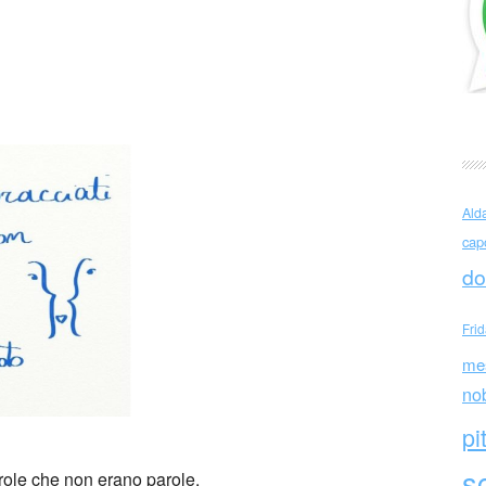
a Yoshimoto Abbracciati
Ald
cap
do
Fri
me
no
pi
sc
ole che non erano parole.