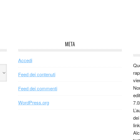
META
Accedi
Que
rap
Feed dei contenuti
vie
Non
Feed dei commenti
edi
WordPress.org
7.0
L’a
dei
link
Alc