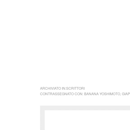
Collettivo Culturale TuttoMondo vuo
forme dell’arte, della cultura e del
Parole e immagini che possano offrire bellez
questo momento in cui la meraviglia sembra e
guardare il mondo, a TuttoMondo, cogliendone
Se volete inviarci una vostra poesia, o un di
rappresenti, saremo liete di dedicarvi un po
cctm collettivo culturale tuttomon
ARCHIVIATO IN:
SCRITTORI
CONTRASSEGNATO CON:
BANANA YOSHIMOTO
,
GIA