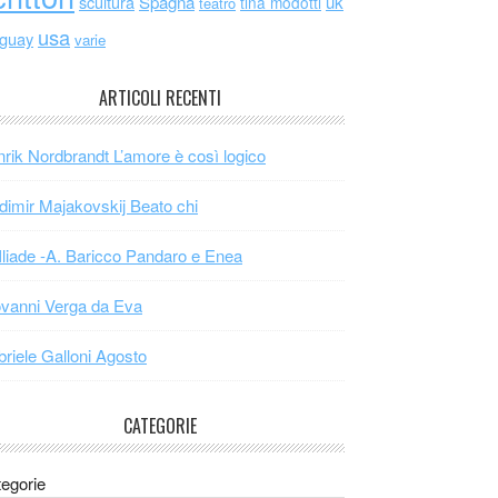
scultura
Spagna
uk
tina modotti
teatro
usa
uguay
varie
ARTICOLI RECENTI
rik Nordbrandt L’amore è così logico
dimir Majakovskij Beato chi
Iliade -A. Baricco Pandaro e Enea
vanni Verga da Eva
riele Galloni Agosto
CATEGORIE
egorie