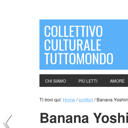
COLLETTIVO
CULTURALE
TUTTOMONDO
CHI SIAMO
PIÙ LETTI
AMORE
Ti trovi qui:
Home
/
scrittori
/
Banana Yoshimo
Banana Yosh