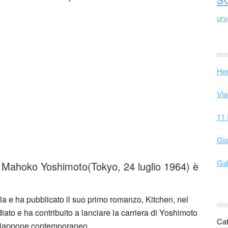
ur
Hen
Vla
11 
Gio
Gab
Mahoko Yoshimoto(Tokyo, 24 luglio 1964) è
ola e ha pubblicato il suo primo romanzo, Kitchen, nel
ato e ha contribuito a lanciare la carriera di Yoshimoto
Cat
l Giappone contemporaneo.