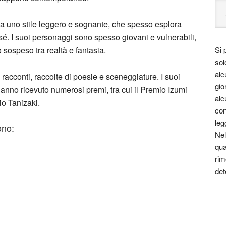
a uno stile leggero e sognante, che spesso esplora
 sé. I suoi personaggi sono spesso giovani e vulnerabili,
sospeso tra realtà e fantasia.
Si 
sol
alc
acconti, raccolte di poesie e sceneggiature. I suoi
gio
e hanno ricevuto numerosi premi, tra cui il Premio Izumi
alc
io Tanizaki.
con
leg
ono:
Nel
qua
rim
det