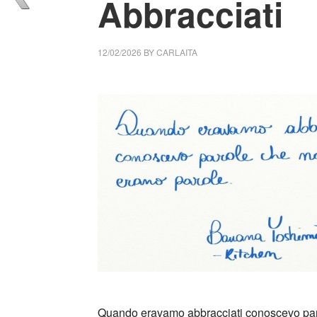
Abbracciati
12/02/2026
BY
CARLAITA
cctm collettivo culturale tuttomondo Banan
Quando eravamo abbracciati conoscevo par