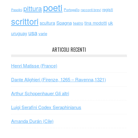
poeti
pittura
registi
Portogallo
racconti brevi
Pasolini
scrittori
scultura
Spagna
uk
tina modotti
teatro
usa
uruguay
varie
ARTICOLI RECENTI
Henri Matisse (France)
Dante Alighieri (Firenze, 1265 – Ravenna,1321)
Arthur Schopenhauer Gli altri
Luigi Serafini Codex Seraphinianus
Amanda Durán (Cile)