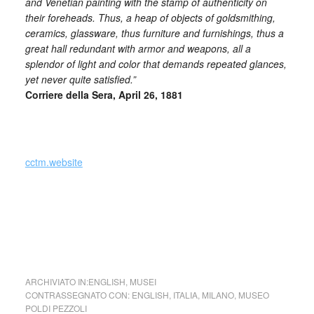
and Venetian painting with the stamp of authenticity on
their foreheads. Thus, a heap of objects of goldsmithing,
ceramics, glassware, thus furniture and furnishings, thus a
great hall redundant with armor and weapons, all a
splendor of light and color that demands repeated glances,
yet never quite satisfied.”
Corriere della Sera, April 26, 1881
_
cctm.website
cctm collettivo culturale tuttomondo
Museo Poldi Pezzoli Milano
ARCHIVIATO IN:
ENGLISH
,
MUSEI
CONTRASSEGNATO CON:
ENGLISH
,
ITALIA
,
MILANO
,
MUSEO
POLDI PEZZOLI