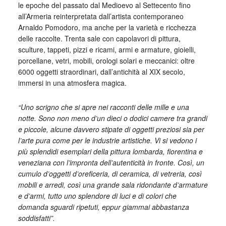
le epoche del passato dal Medioevo al Settecento fino
all’Armeria reinterpretata dall’artista contemporaneo
Arnaldo Pomodoro, ma anche per la varietà e ricchezza
delle raccolte. Trenta sale con capolavori di pittura,
sculture, tappeti, pizzi e ricami, armi e armature, gioielli,
porcellane, vetri, mobili, orologi solari e meccanici: oltre
6000 oggetti straordinari, dall’antichità al XIX secolo,
immersi in una atmosfera magica.
“Uno scrigno che si apre nei racconti delle mille e una
notte. Sono non meno d’un dieci o dodici camere tra grandi
e piccole, alcune davvero stipate di oggetti preziosi sia per
l’arte pura come per le industrie artistiche. Vi si vedono i
più splendidi esemplari della pittura lombarda, fiorentina e
veneziana con l’impronta dell’autenticità in fronte. Così, un
cumulo d’oggetti d’oreficeria, di ceramica, di vetreria, così
mobili e arredi, così una grande sala ridondante d’armature
e d’armi, tutto uno splendore di luci e di colori che
domanda sguardi ripetuti, eppur giammai abbastanza
soddisfatti”.