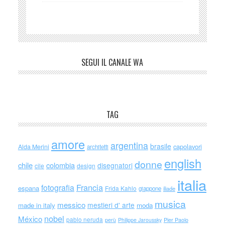
SEGUI IL CANALE WA
TAG
amore
argentina
brasile
capolavori
Alda Merini
architetti
english
donne
chile
colombia
disegnatori
cile
design
italia
Francia
fotografia
espana
Frida Kahlo
giappone
iliade
musica
messico
mestieri d' arte
made in italy
moda
nobel
México
pablo neruda
perù
Philippe Jaroussky
Pier Paolo