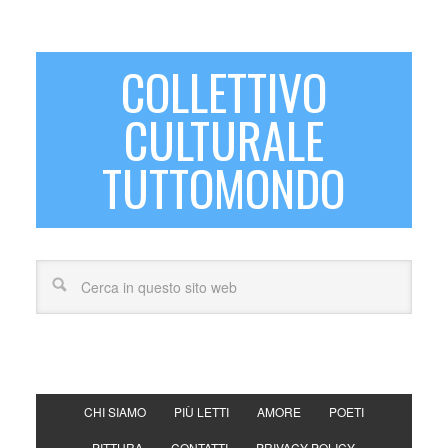
COLLETTIVO
CULTURALE
TUTTOMONDO
CHI SIAMO
PIÙ LETTI
AMORE
POETI
PITTURA
CONTATTI
PRIVACY POLICY