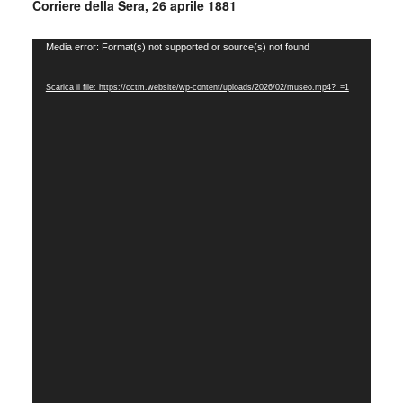
Corriere della Sera, 26 aprile 1881
Video
Media error: Format(s) not supported or source(s) not found
Player
Scarica il file: https://cctm.website/wp-content/uploads/2026/02/museo.mp4?_=1