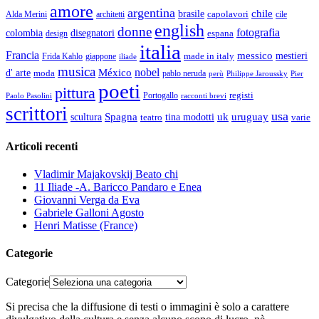
amore
argentina
chile
brasile
capolavori
Alda Merini
cile
architetti
english
donne
fotografia
colombia
disegnatori
espana
design
italia
Francia
messico
made in italy
mestieri
Frida Kahlo
giappone
iliade
musica
nobel
México
d' arte
moda
pablo neruda
perù
Pier
Philippe Jaroussky
poeti
pittura
registi
Paolo Pasolini
Portogallo
racconti brevi
scrittori
usa
Spagna
scultura
uk
uruguay
teatro
tina modotti
varie
Articoli recenti
Vladimir Majakovskij Beato chi
11 Iliade -A. Baricco Pandaro e Enea
Giovanni Verga da Eva
Gabriele Galloni Agosto
Henri Matisse (France)
Categorie
Categorie
Si precisa che la diffusione di testi o immagini è solo a carattere