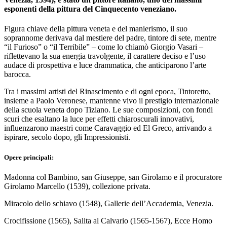
esponenti della pittura del Cinquecento veneziano.
Figura chiave della pittura veneta e del manierismo, il suo
soprannome derivava dal mestiere del padre, tintore di sete, mentre
“il Furioso” o “il Terribile” – come lo chiamò Giorgio Vasari –
riflettevano la sua energia travolgente, il carattere deciso e l’uso
audace di prospettiva e luce drammatica, che anticiparono l’arte
barocca.
Tra i massimi artisti del Rinascimento e di ogni epoca, Tintoretto,
insieme a Paolo Veronese, mantenne vivo il prestigio internazionale
della scuola veneta dopo Tiziano. Le sue composizioni, con fondi
scuri che esaltano la luce per effetti chiaroscurali innovativi,
influenzarono maestri come Caravaggio ed El Greco, arrivando a
ispirare, secolo dopo, gli Impressionisti.
Opere principali:
Madonna col Bambino, san Giuseppe, san Girolamo e il procuratore
Girolamo Marcello (1539), collezione privata.​
Miracolo dello schiavo (1548), Gallerie dell’Accademia, Venezia.
Crocifissione (1565), Salita al Calvario (1565-1567), Ecce Homo