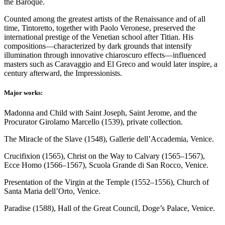
the Baroque.
Counted among the greatest artists of the Renaissance and of all
time, Tintoretto, together with Paolo Veronese, preserved the
international prestige of the Venetian school after Titian. His
compositions—characterized by dark grounds that intensify
illumination through innovative chiaroscuro effects—influenced
masters such as Caravaggio and El Greco and would later inspire, a
century afterward, the Impressionists.
Major works:
Madonna and Child with Saint Joseph, Saint Jerome, and the
Procurator Girolamo Marcello (1539), private collection.
The Miracle of the Slave (1548), Gallerie dell’Accademia, Venice.
Crucifixion (1565), Christ on the Way to Calvary (1565–1567),
Ecce Homo (1566–1567), Scuola Grande di San Rocco, Venice.
Presentation of the Virgin at the Temple (1552–1556), Church of
Santa Maria dell’Orto, Venice.
Paradise (1588), Hall of the Great Council, Doge’s Palace, Venice.