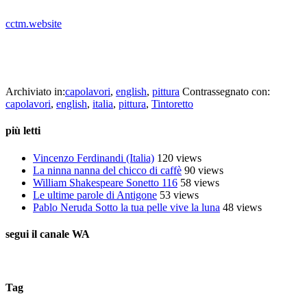
_
cctm.website
cctm collettivo culturale tuttomondo Tintoretto
(Italia)
Archiviato in:
capolavori
,
english
,
pittura
Contrassegnato con:
capolavori
,
english
,
italia
,
pittura
,
Tintoretto
più letti
Vincenzo Ferdinandi (Italia)
120 views
La ninna nanna del chicco di caffè
90 views
William Shakespeare Sonetto 116
58 views
Le ultime parole di Antigone
53 views
Pablo Neruda Sotto la tua pelle vive la luna
48 views
segui il canale WA
Tag