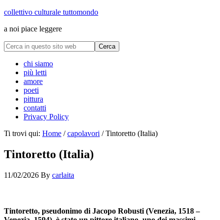
collettivo culturale tuttomondo
a noi piace leggere
chi siamo
più letti
amore
poeti
pittura
contatti
Privacy Policy
Ti trovi qui:
Home
/
capolavori
/
Tintoretto (Italia)
Tintoretto (Italia)
11/02/2026
By
carlaita
cctm collettivo culturale tuttomondo Tintoretto (Italia)
Tintoretto, pseudonimo di Jacopo Robusti (Venezia, 1518 –
Venezia, 1594), è stato un pittore italiano, uno dei massimi