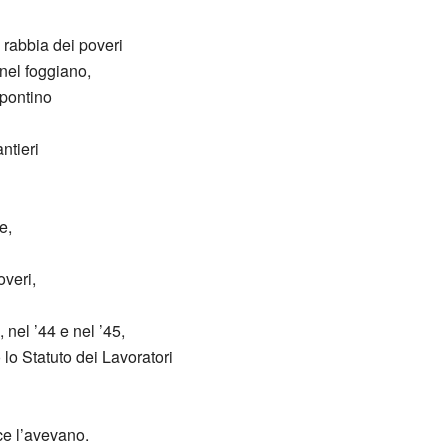
la rabbia dei poveri
o nel foggiano,
opontino
ntieri
e,
overi,
 nel ’44 e nel ’45,
 lo Statuto dei Lavoratori
ce l’avevano.