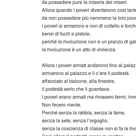
da possedere pure la miseria dei miseri.
Allora quando i poveri diventarono così tant
da non possedere più nemmeno la loro pove
i poveri si armarono e non di coltello e forch
bensì di fucili e pistole,
perché la rivoluzione non è un pranzo di gal
la rivoluzione è un atto di violenza.
Allora i poveri armati andarono fino al pala
arrivarono al palazzo e lì c’era il podestà
affacciato al balcone, alla finestra,
il podestà serio che li guardava.
I poveri erano armati ma rimasero fermi, imm
Non fecero niente.
Perché senza la rabbia, senza la fame,
senza la sete, senza l’orgoglio,
senza la coscienza di classe non si fa la riv