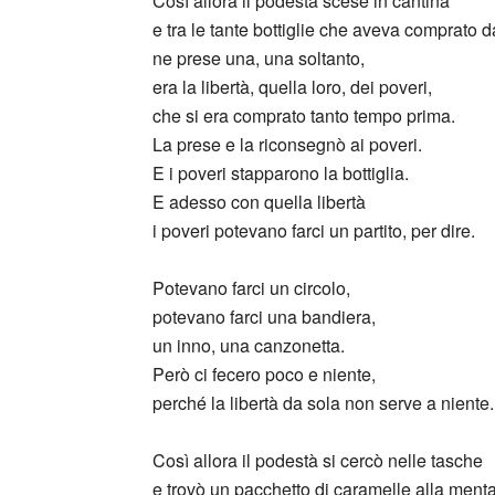
Così allora il podestà scese in cantina
e tra le tante bottiglie che aveva comprato d
ne prese una, una soltanto,
era la libertà, quella loro, dei poveri,
che si era comprato tanto tempo prima.
La prese e la riconsegnò ai poveri.
E i poveri stapparono la bottiglia.
E adesso con quella libertà
i poveri potevano farci un partito, per dire.
Potevano farci un circolo,
potevano farci una bandiera,
un inno, una canzonetta.
Però ci fecero poco e niente,
perché la libertà da sola non serve a niente.
Così allora il podestà si cercò nelle tasche
e trovò un pacchetto di caramelle alla menta