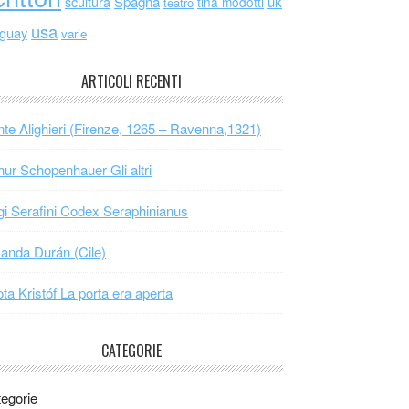
scultura
Spagna
uk
tina modotti
teatro
usa
uguay
varie
ARTICOLI RECENTI
te Alighieri (Firenze, 1265 – Ravenna,1321)
hur Schopenhauer Gli altri
gi Serafini Codex Seraphinianus
nda Durán (Cile)
ta Kristóf La porta era aperta
CATEGORIE
egorie