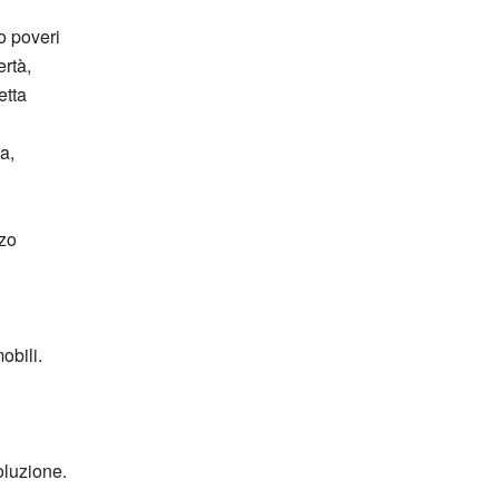
o poveri
rtà,
etta
a,
zzo
obili.
oluzione.