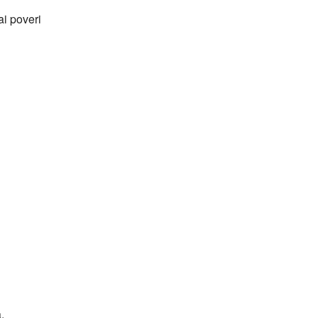
ai poveri
.