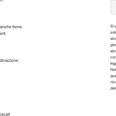
Si 
 anche bene.
sol
nti.
alc
gio
alc
con
rdinazione,
leg
Nel
qua
rim
det
moscati