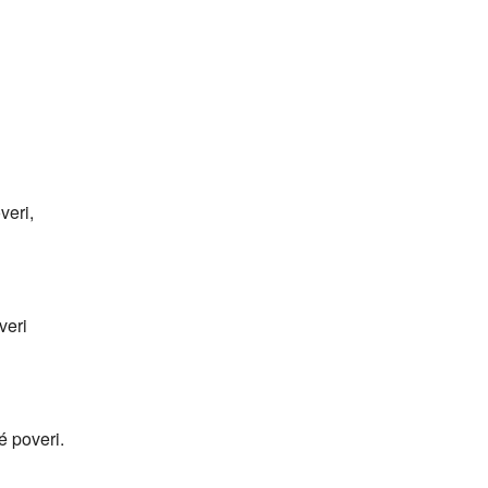
veri,
veri
hé poveri.