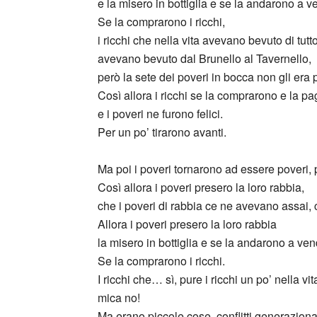
e la misero in bottiglia e se la andarono a v
Se la comprarono i ricchi,
i ricchi che nella vita avevano bevuto di tutto
avevano bevuto dal Brunello al Tavernello,
però la sete dei poveri in bocca non gli era
Così allora i ricchi se la comprarono e la 
e i poveri ne furono felici.
Per un po’ tirarono avanti.
Ma poi i poveri tornarono ad essere poveri, 
Così allora i poveri presero la loro rabbia,
che i poveri di rabbia ce ne avevano assai,
Allora i poveri presero la loro rabbia
la misero in bottiglia e se la andarono a ven
Se la comprarono i ricchi.
I ricchi che… sì, pure i ricchi un po’ nella vit
mica no!
Ma erano piccole cose, conflitti generazional