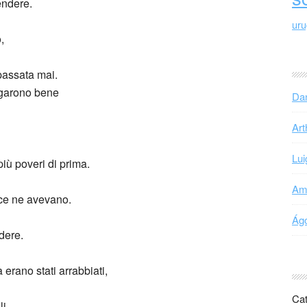
endere.
ur
,
 passata mai.
pagarono bene
Dan
Art
Lui
più poveri di prima.
Ama
 ce ne avevano.
Ágo
dere.
a erano stati arrabbiati,
Cat
i,