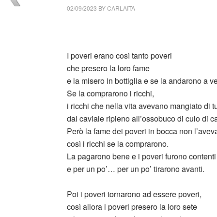
02/09/2023
BY
CARLAITA
cctm collettivo culturale tuttomondo Ascanio
I poveri erano così tanto poveri
che presero la loro fame
e la misero in bottiglia e se la andarono a v
Se la comprarono i ricchi,
i ricchi che nella vita avevano mangiato di tu
dal caviale ripieno all’ossobuco di culo di c
Però la fame dei poveri in bocca non l’ave
così i ricchi se la comprarono.
La pagarono bene e i poveri furono contenti
e per un po’… per un po’ tirarono avanti.
Poi i poveri tornarono ad essere poveri,
così allora i poveri presero la loro sete