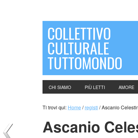
COLLETTIVO
CULTURALE
TUTTOMONDO
CHI SIAMO
PIÙ LETTI
AMORE
Ti trovi qui:
Home
/
registi
/
Ascanio Celestini
Ascanio Celest