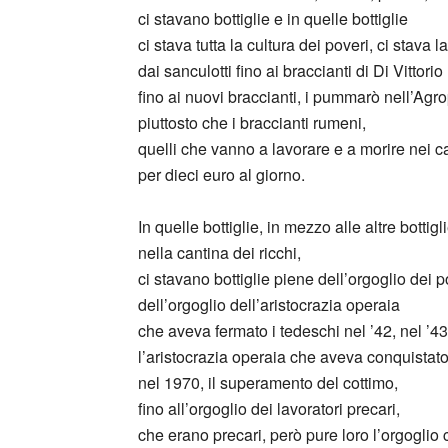
ci stavano bottiglie e in quelle bottiglie
ci stava tutta la cultura dei poveri, ci stava 
dai sanculotti fino ai braccianti di Di Vittori
fino ai nuovi braccianti, i pummarò nell’Agr
piuttosto che i braccianti rumeni,
quelli che vanno a lavorare e a morire nei ca
per dieci euro al giorno.
In quelle bottiglie, in mezzo alle altre bottigli
nella cantina dei ricchi,
ci stavano bottiglie piene dell’orgoglio dei p
dell’orgoglio dell’aristocrazia operaia
che aveva fermato i tedeschi nel ’42, nel ’43,
l’aristocrazia operaia che aveva conquistato
nel 1970, il superamento del cottimo,
fino all’orgoglio dei lavoratori precari,
che erano precari, però pure loro l’orgoglio 