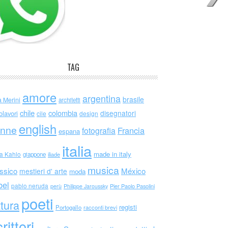
TAG
amore
argentina
brasile
a Merini
architetti
chile
colombia
disegnatori
olavori
cile
design
english
nne
Francia
fotografia
espana
italia
made in italy
da Kahlo
giappone
iliade
musica
ssico
México
mestieri d' arte
moda
bel
pablo neruda
perù
Philippe Jaroussky
Pier Paolo Pasolini
poeti
ttura
registi
Portogallo
racconti brevi
rittori