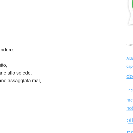
 Celestini
endere.
Ald
tto,
cap
ane allo spiedo.
do
vano assaggiata mai,
Fri
me
no
pi
sc