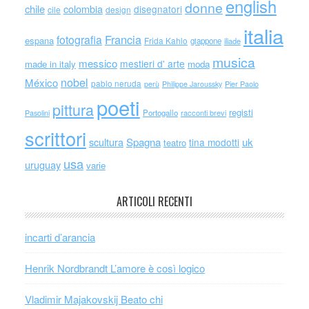
english
donne
chile
colombia
disegnatori
cile
design
italia
Francia
fotografia
espana
Frida Kahlo
giappone
iliade
musica
messico
mestieri d' arte
made in italy
moda
nobel
México
pablo neruda
perù
Philippe Jaroussky
Pier Paolo
poeti
pittura
registi
Portogallo
racconti brevi
Pasolini
scrittori
scultura
Spagna
uk
tina modotti
teatro
usa
uruguay
varie
ARTICOLI RECENTI
incarti d’arancia
Henrik Nordbrandt L’amore è così logico
Vladimir Majakovskij Beato chi