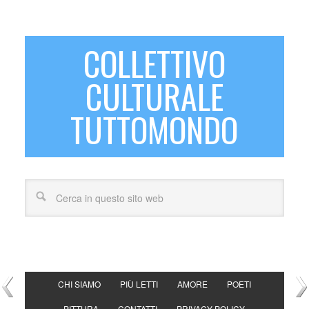
COLLETTIVO
CULTURALE
TUTTOMONDO
CHI SIAMO
PIÙ LETTI
AMORE
POETI
PITTURA
CONTATTI
PRIVACY POLICY