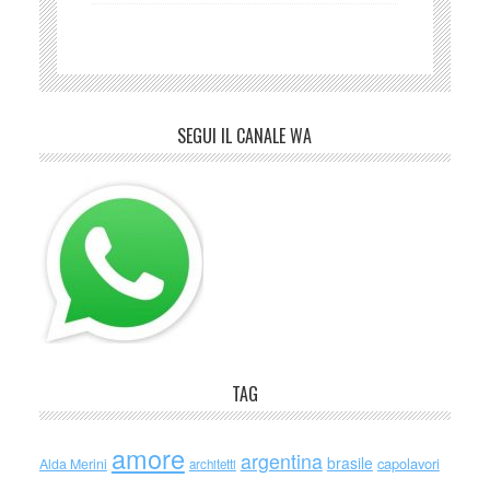
SEGUI IL CANALE WA
TAG
amore
argentina
brasile
capolavori
Alda Merini
architetti