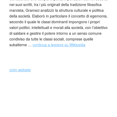
nei suoi scritti, tra i più originali della tradizione filosofica
marxista, Gramsci analizzò la struttura culturale e politica
della società. Elaborò in particolare il concetto di egemonia,
secondo il quale le classi dominanti impongono i propri
valori politici, intellettuali e morali alla società, con l’obiettivo
di saldare e gestire il potere intorno a un senso comune
condiviso da tutte le classi sociali, comprese quelle
subalterne …
continua a leggere su Wikipedia
_
cctm.website
Il pensiero di Gramsci, caratterizzato da
grande originalità e autonomia anche
nell’affrontare testi marxisti, ruota attorno ad
alcuni nuclei tematici. Si tratta di
un’elaborazione che si è evoluta nel tempo,
frutto dell’esperienza giovanile ma soprattutto
delle letture e delle riflessioni del dirigente