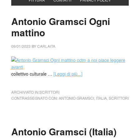
Antonio Gramsci Ogni
mattino
09/01/2023
BY
CARLAITA
collettivo culturale …
[Leggi di più...]
ARCHIVIATO IN:
SCRITTORI
CONTRASSEGNATO CON:
ANTONIO GRAMSCI
,
ITALIA
,
SCRITTORI
Antonio Gramsci (Italia)