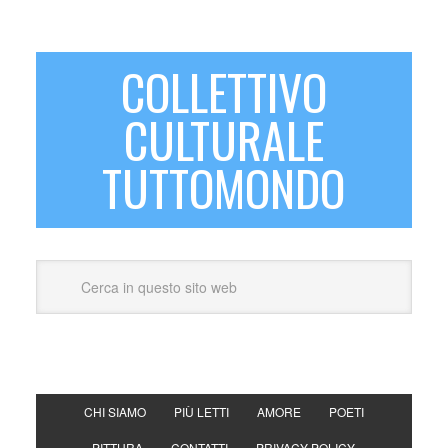
COLLETTIVO
CULTURALE
TUTTOMONDO
CHI SIAMO
PIÙ LETTI
AMORE
POETI
PITTURA
CONTATTI
PRIVACY POLICY