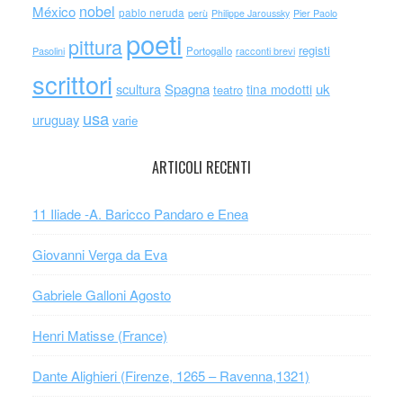
nobel
México
pablo neruda
perù
Philippe Jaroussky
Pier Paolo
poeti
pittura
registi
Portogallo
racconti brevi
Pasolini
scrittori
scultura
Spagna
uk
tina modotti
teatro
usa
uruguay
varie
ARTICOLI RECENTI
11 Iliade -A. Baricco Pandaro e Enea
Giovanni Verga da Eva
Gabriele Galloni Agosto
Henri Matisse (France)
Dante Alighieri (Firenze, 1265 – Ravenna,1321)