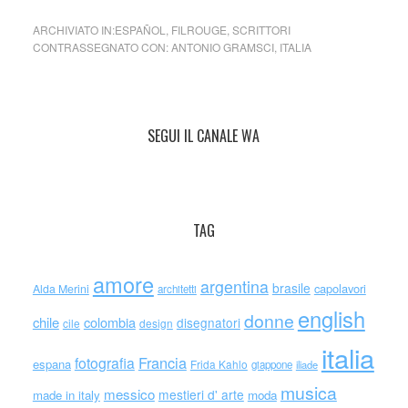
ARCHIVIATO IN:
ESPAÑOL
,
FILROUGE
,
SCRITTORI
CONTRASSEGNATO CON:
ANTONIO GRAMSCI
,
ITALIA
SEGUI IL CANALE WA
TAG
amore
argentina
brasile
capolavori
Alda Merini
architetti
english
donne
chile
colombia
disegnatori
cile
design
italia
Francia
fotografia
espana
Frida Kahlo
giappone
iliade
musica
messico
mestieri d' arte
made in italy
moda