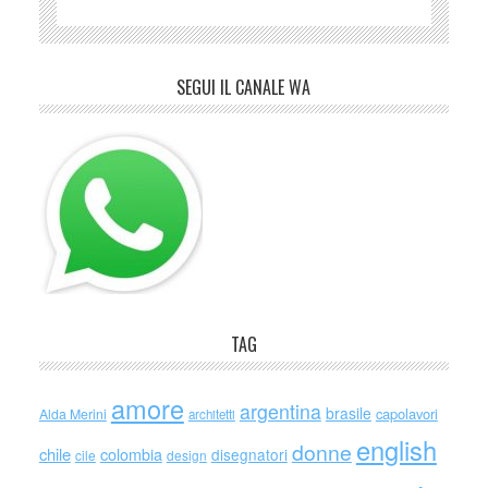
SEGUI IL CANALE WA
TAG
amore
argentina
brasile
capolavori
Alda Merini
architetti
english
donne
chile
colombia
disegnatori
cile
design