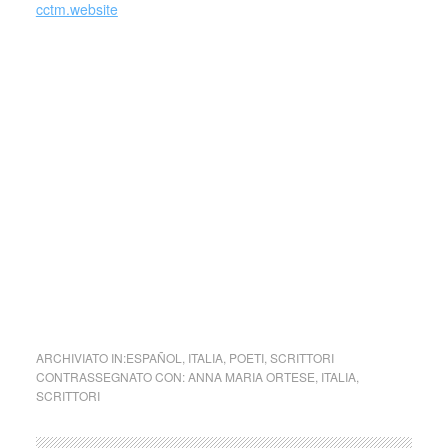
cctm.website
Come Massimo Bontempelli, Anna Maria Ortese rientra
nella corrente del realismo magico italiano, che si coglie
specialmente nel senso di stupore e meraviglia presente
nelle sue opere. Sono sentimenti quasi infantili, quelli che
racconta Ortese, sentimenti che si mescolano a
un’atmosfera di malinconia, di tragedia inevitabile, di
tristezza inconsolabile (ricordiamo che la vita di Anna Maria
è segnata da lutti violenti, prima quello del fratello Manuele,
marinaio morto al largo dell’isola di Martinica, poi quello del
fratello Antonio, altro marinaio, morto lungo le coste
dell’Albania, e in seguito quello dei due genitori). (by
Jolanda Di Virgilio)
ARCHIVIATO IN:
ESPAÑOL
,
ITALIA
,
POETI
,
SCRITTORI
CONTRASSEGNATO CON:
ANNA MARIA ORTESE
,
ITALIA
,
SCRITTORI