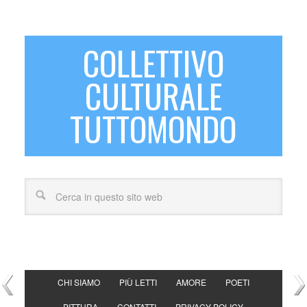
COLLETTIVO
CULTURALE
TUTTOMONDO
CHI SIAMO
PIÙ LETTI
AMORE
POETI
PITTURA
CONTATTI
PRIVACY POLICY