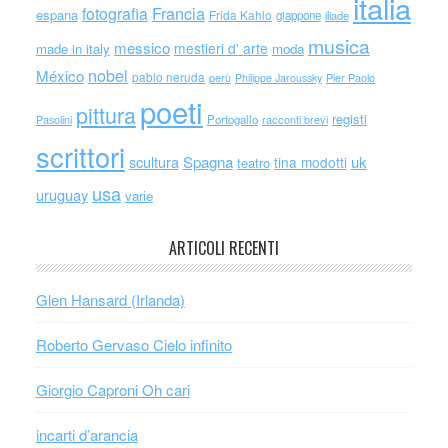
italia
Francia
fotografia
espana
Frida Kahlo
giappone
iliade
musica
messico
mestieri d' arte
made in italy
moda
nobel
México
pablo neruda
perù
Philippe Jaroussky
Pier Paolo
poeti
pittura
registi
Portogallo
racconti brevi
Pasolini
scrittori
scultura
Spagna
uk
tina modotti
teatro
usa
uruguay
varie
ARTICOLI RECENTI
Glen Hansard (Irlanda)
Roberto Gervaso Cielo infinito
Giorgio Caproni Oh cari
incarti d’arancia