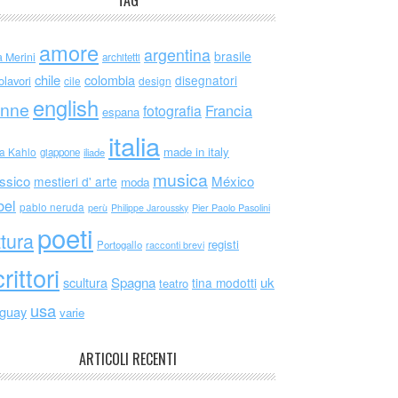
TAG
amore
argentina
brasile
a Merini
architetti
chile
colombia
disegnatori
olavori
cile
design
english
nne
Francia
fotografia
espana
italia
made in italy
da Kahlo
giappone
iliade
musica
ssico
México
mestieri d' arte
moda
bel
pablo neruda
perù
Philippe Jaroussky
Pier Paolo Pasolini
poeti
ttura
registi
Portogallo
racconti brevi
rittori
scultura
Spagna
uk
tina modotti
teatro
usa
uguay
varie
ARTICOLI RECENTI