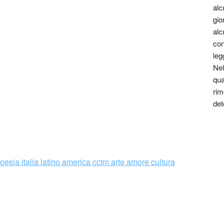
alc
gio
alc
con
leg
Nel
qua
rim
det
éxico, en 1969.
a y difusora cultural. Obtuvo los grados de licenciatura y