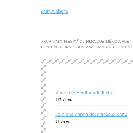
cctm.website
sogno cctm arte amore bellezza cultura poes
ARCHIVIATO IN:
ESPAÑOL
,
FILROUGE
,
MÉXICO
,
POETI
CONTRASSEGNATO CON:
ANA FRANCO ORTUÑO
,
MÉ
Vincenzo Ferdinandi (Italia)
117 views
La ninna nanna del chicco di caffè
81 views