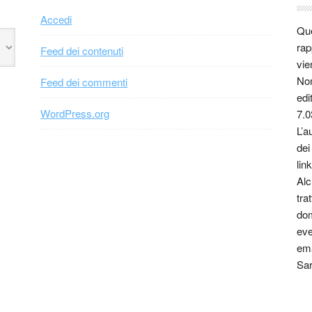
Accedi
Que
rap
Feed dei contenuti
vie
Non
Feed dei commenti
edi
WordPress.org
7.0
L’a
dei
link
Alc
tra
dom
eve
ema
Sar