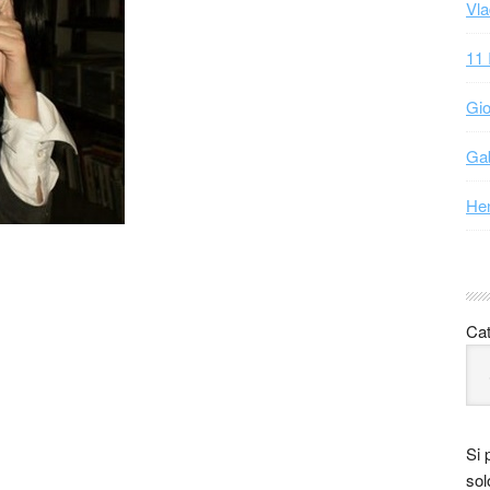
Vla
11 
Gio
Gab
Hen
Cat
Si 
sol