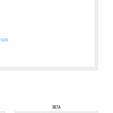
totti
META