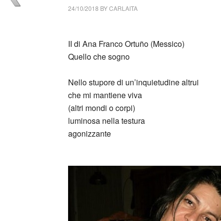
24/10/2018
BY
CARLAITA
centro cultural tina modotti caracas Ana Fr
II di Ana Franco Ortuño (Messico)
Quello che sogno
Nello stupore di un’inquietudine altrui
che mi mantiene viva
(altri mondi o corpi)
luminosa nella testura
agonizzante
_