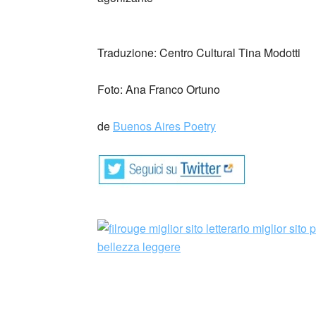
_
Traduzione: Centro Cultural Tina Modotti
Foto: Ana Franco Ortuno
de
Buenos Aires Poetry
Ana Franco Ortuño nació en la Ciudad de M
Es poeta, editora, profesora, crítica literari