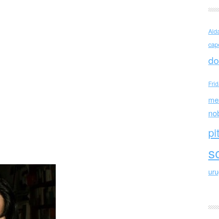
anco Ortuno
Ald
cap
do
Fri
me
no
pi
sc
ur