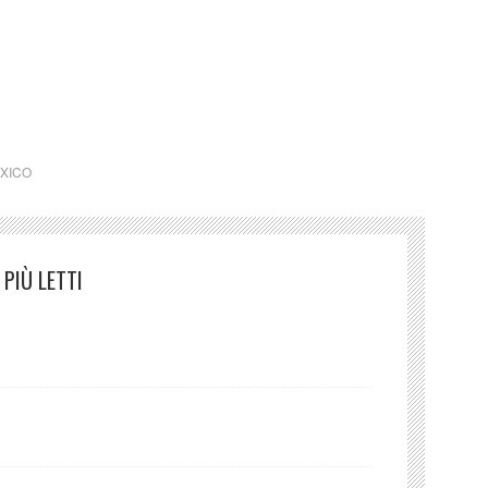
ia messico italia latino america
XICO
PIÙ LETTI