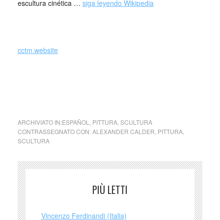
escultura cinética …
siga leyendo Wikipedia
cctm.website
immagine: poster della mostra di Calder
tenutasi a Torino – Palazzo a Vela dal 2
luglio al 25 settembre 1983.
ARCHIVIATO IN:
ESPAÑOL
,
PITTURA
,
SCULTURA
CONTRASSEGNATO CON:
ALEXANDER CALDER
,
PITTURA
,
SCULTURA
PIÙ LETTI
Vincenzo Ferdinandi (Italia)