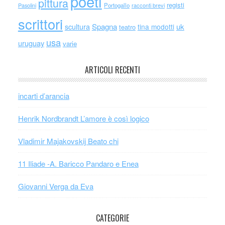
poeti
pittura
registi
Portogallo
racconti brevi
Pasolini
scrittori
scultura
Spagna
uk
tina modotti
teatro
usa
uruguay
varie
ARTICOLI RECENTI
incarti d’arancia
Henrik Nordbrandt L’amore è così logico
Vladimir Majakovskij Beato chi
11 Iliade -A. Baricco Pandaro e Enea
Giovanni Verga da Eva
CATEGORIE