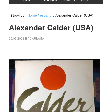
Ti trovi qui:
Home
/
español
/
Alexander Calder (USA)
Alexander Calder (USA)
20/03/2021
BY
CARLAITA
centro cultural tina modotti Alexander Calder (USA)