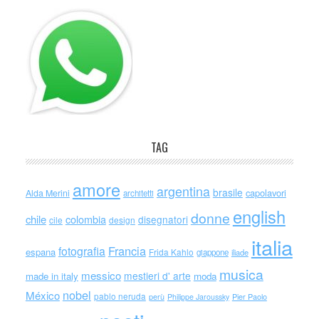
TAG
amore
argentina
brasile
capolavori
Alda Merini
architetti
english
donne
chile
colombia
disegnatori
cile
design
italia
Francia
fotografia
espana
Frida Kahlo
giappone
iliade
musica
messico
mestieri d' arte
made in italy
moda
nobel
México
pablo neruda
perù
Philippe Jaroussky
Pier Paolo