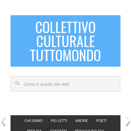
COLLETTIVO
CULTURALE
TUTTOMONDO
CHI SIAMO
PIÙ LETTI
AMORE
POETI
PITTURA
CONTATTI
PRIVACY POLICY