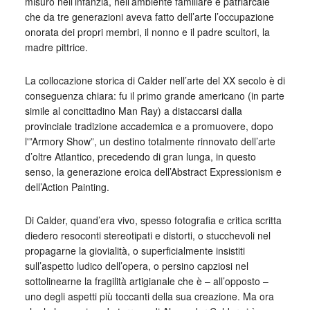
misurò nell’infanzia, nell’ambiente familiare e patriarcale
che da tre generazioni aveva fatto dell’arte l’occupazione
onorata dei propri membri, il nonno e il padre scultori, la
madre pittrice.
La collocazione storica di Calder nell’arte del XX secolo è di
conseguenza chiara: fu il primo grande americano (in parte
simile al concittadino Man Ray) a distaccarsi dalla
provinciale tradizione accademica e a promuovere, dopo
l'”Armory Show”, un destino totalmente rinnovato dell’arte
d’oltre Atlantico, precedendo di gran lunga, in questo
senso, la generazione eroica dell’Abstract Expressionism e
dell’Action Painting.
Di Calder, quand’era vivo, spesso fotografia e critica scritta
diedero resoconti stereotipati e distorti, o stucchevoli nel
propagarne la giovialità, o superficialmente insistiti
sull’aspetto ludico dell’opera, o persino capziosi nel
sottolinearne la fragilità artigianale che è – all’opposto –
uno degli aspetti più toccanti della sua creazione. Ma ora