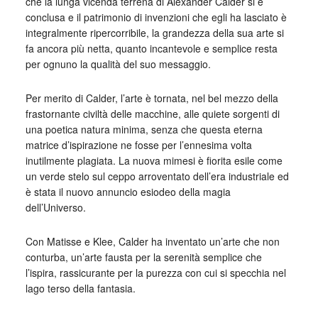
che la lunga vicenda terrena di Alexander Calder si è
conclusa e il patrimonio di invenzioni che egli ha lasciato è
integralmente ripercorribile, la grandezza della sua arte si
fa ancora più netta, quanto incantevole e semplice resta
per ognuno la qualità del suo messaggio.
Per merito di Calder, l’arte è tornata, nel bel mezzo della
frastornante civiltà delle macchine, alle quiete sorgenti di
una poetica natura minima, senza che questa eterna
matrice d’ispirazione ne fosse per l’ennesima volta
inutilmente plagiata. La nuova mimesi è fiorita esile come
un verde stelo sul ceppo arroventato dell’era industriale ed
è stata il nuovo annuncio esiodeo della magia
dell’Universo.
Con Matisse e Klee, Calder ha inventato un’arte che non
conturba, un’arte fausta per la serenità semplice che
l’ispira, rassicurante per la purezza con cui si specchia nel
lago terso della fantasia.