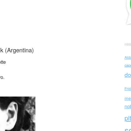
zarnik Lanterna sorda
ik (Argentina)
Ald
tte
cap
do
vo.
Fri
me
no
pi
sc