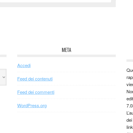
META
Accedi
Que
rap
Feed dei contenuti
vie
Non
Feed dei commenti
edi
WordPress.org
7.0
L’a
dei
link