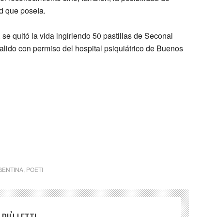
d que poseía.
se quitó la vida ingiriendo 50 pastillas de Seconal
alido con permiso del hospital psiquiátrico de Buenos
zarnik Lanterna sorda
GENTINA
,
POETI