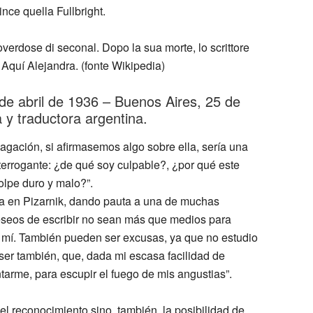
ce quella Fullbright.
verdose di seconal. Dopo la sua morte, lo scrittore
 Aquí Alejandra. (fonte Wikipedia)
 de abril de 1936 – Buenos Aires, 25 de
 y traductora argentina.
agación, si afirmasemos algo sobre ella, sería una
terrogante: ¿de qué soy culpable?, ¿por qué este
golpe duro y malo?”.
la en Pizarnik, dando pauta a una de muchas
eseos de escribir no sean más que medios para
 en mí. También pueden ser excusas, ya que no estudio
 ser también, que, dada mi escasa facilidad de
ntarme, para escupir el fuego de mis angustias”.
el reconocimiento sino, también, la posibilidad de