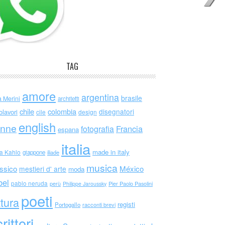
TAG
amore
argentina
brasile
a Merini
architetti
chile
colombia
disegnatori
olavori
cile
design
english
nne
Francia
fotografia
espana
italia
made in italy
da Kahlo
giappone
iliade
musica
ssico
México
mestieri d' arte
moda
bel
pablo neruda
perù
Philippe Jaroussky
Pier Paolo Pasolini
poeti
ttura
registi
Portogallo
racconti brevi
rittori