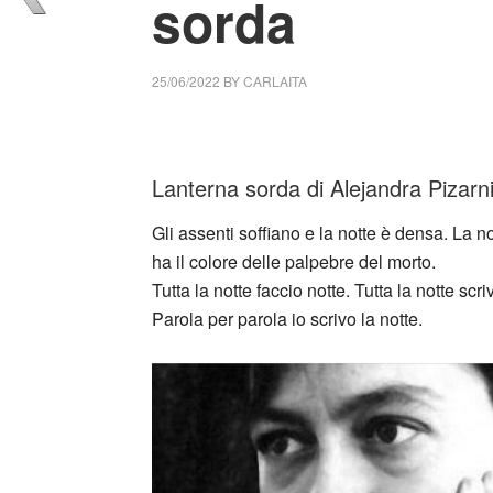
sorda
25/06/2022
BY
CARLAITA
collettivo culturale tuttomondo Alejandra Pi
Lanterna sorda di Alejandra Pizarn
Gli assenti soffiano e la notte è densa. La no
ha il colore delle palpebre del morto.
Tutta la notte faccio notte. Tutta la notte scri
Parola per parola io scrivo la notte.
_