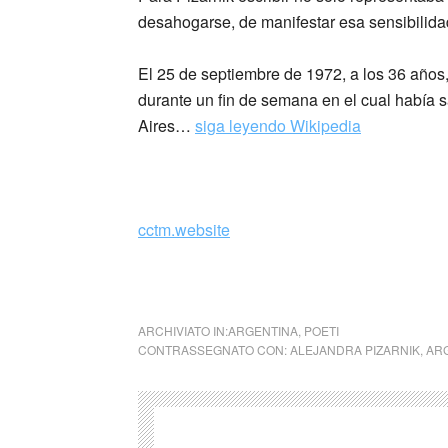
desahogarse, de manifestar esa sensibilida
El 25 de septiembre de 1972, a los 36 años, 
durante un fin de semana en el cual había s
Aires…
siga leyendo Wikipedia
_
cctm.website
collettivo culturale tuttomondo Alejandra Pi
ARCHIVIATO IN:
ARGENTINA
,
POETI
CONTRASSEGNATO CON:
ALEJANDRA PIZARNIK
,
AR