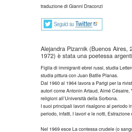
traduzione di Gianni Draconzi
Alejandra Pizarnik (Buenos Aires, 
1972) è stata una poetessa argent
Figlia di immigranti ebrei russi, studia Lette
studia pittura con Juan Batlle Planas.
Dal 1960 al 1964 lavora a Parigi per la rivi
autori come Antonin Artaud, Aimé Césaire, Yv
religioni all’Università della Sorbona.
I suoi principali lavori risalgono al periodo
periodo, infatti, I lavori e le notti, Estrazion
Nel 1969 esce La contessa crudele (o sangui