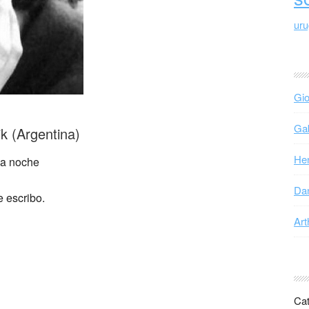
ur
Gio
Gab
ik (Argentina)
Hen
La noche
Dan
 escribo.
Art
Cat