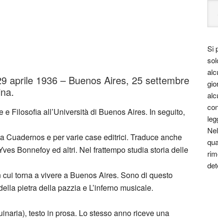
Si 
sol
alc
29 aprile 1936 – Buenos Aires, 25 settembre
gio
ina.
alc
con
re e Filosofia all’Università di Buenos Aires. In seguito,
leg
Nel
sta Cuadernos e per varie case editrici. Traduce anche
qua
es Bonnefoy ed altri. Nel frattempo studia storia delle
rim
det
 in cui torna a vivere a Buenos Aires. Sono di questo
e della pietra della pazzia e L’inferno musicale.
naria), testo in prosa. Lo stesso anno riceve una