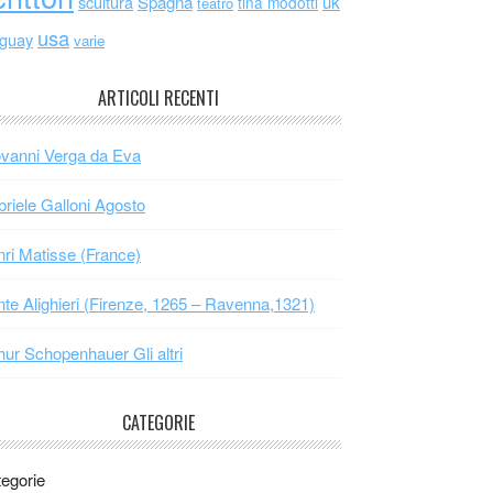
scultura
Spagna
uk
tina modotti
teatro
usa
uguay
varie
ARTICOLI RECENTI
vanni Verga da Eva
riele Galloni Agosto
ri Matisse (France)
te Alighieri (Firenze, 1265 – Ravenna,1321)
hur Schopenhauer Gli altri
CATEGORIE
egorie