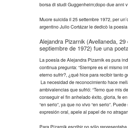
borsa di studi Guggenheim;dopo due anni vin
Muore suicida il 25 settembre 1972, per un’o
argentino Julio Cortázar le dedicò la poesia
Alejandra Pizarnik (Avellaneda, 29
septiembre de 1972) fue una poeta
La poesía de Alejandra Pizarnik es pura ind
continua pregunta: “Siempre es el mismo in
eterno sufrir?, ¿qué hice para recibir tanto 
​ La necesidad de reconocimiento hace mel
ambivalencias que sufrió: “Temo que mis d
conseguir el fin anhelado éxito, gloria, fe
“en serio”, ya que no vivo “en serio”. Puede
expresión oral, apele al papel de no atraga
Para Pizarnik escribir no sólo representaba 