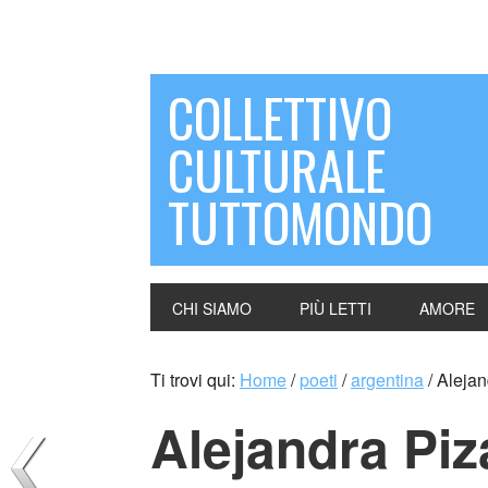
COLLETTIVO
CULTURALE
TUTTOMONDO
CHI SIAMO
PIÙ LETTI
AMORE
Ti trovi qui:
Home
/
poeti
/
argentina
/
Alejan
Alejandra Piz