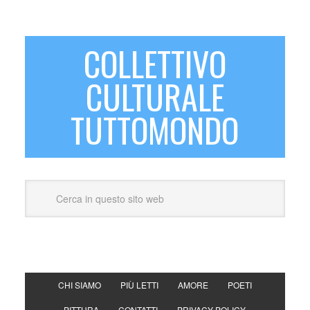
COLLETTIVO
CULTURALE
TUTTOMONDO
CHI SIAMO
PIÙ LETTI
AMORE
POETI
PITTURA
CONTATTI
PRIVACY POLICY