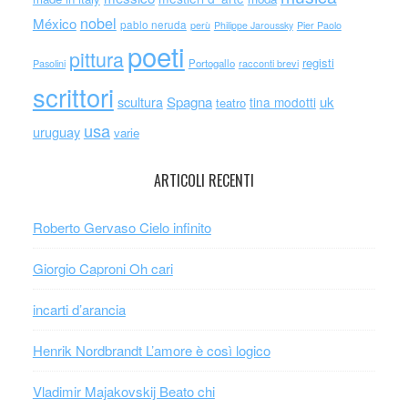
nobel
México
pablo neruda
perù
Philippe Jaroussky
Pier Paolo
poeti
pittura
registi
Portogallo
racconti brevi
Pasolini
scrittori
scultura
Spagna
uk
tina modotti
teatro
usa
uruguay
varie
ARTICOLI RECENTI
Roberto Gervaso Cielo infinito
Giorgio Caproni Oh cari
incarti d’arancia
Henrik Nordbrandt L’amore è così logico
Vladimir Majakovskij Beato chi