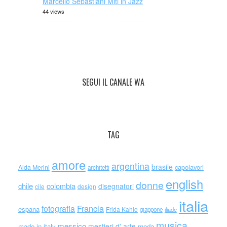
Marcello Sebastiani Miti in Jazz
44 views
SEGUI IL CANALE WA
TAG
amore
argentina
brasile
capolavori
Alda Merini
architetti
english
donne
chile
colombia
disegnatori
cile
design
italia
Francia
fotografia
espana
Frida Kahlo
giappone
iliade
musica
messico
mestieri d' arte
made in italy
moda