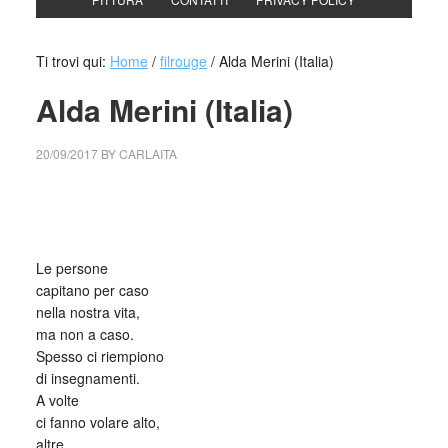
Ti trovi qui:
Home
/
filrouge
/
Alda Merini (Italia)
Alda Merini (Italia)
20/09/2017
BY
CARLAITA
centro cultural tina modotti caracas Le persone capitano
per caso
Le persone
capitano per caso
nella nostra vita,
ma non a caso.
Spesso ci riempiono
di insegnamenti.
A volte
ci fanno volare alto,
altre