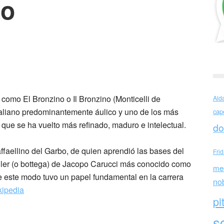
no
di Cosimo di Mariano aka il Bronzino è stato un pittore
omo El Bronzino o Il Bronzino (Monticelli de
Ald
italiano predominantemente áulico y uno de los más
cap
que se ha vuelto más refinado, maduro e intelectual.
do
affaellino del Garbo, de quien aprendió las bases del
Fri
aller (o bottega) de Jacopo Carucci más conocido como
me
e este modo tuvo un papel fundamental en la carrera
no
kipedia
pi
sc