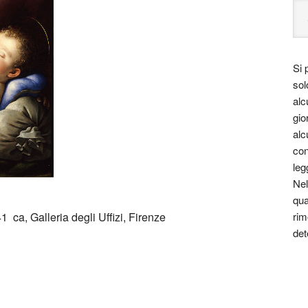
Si 
sol
alc
gio
alc
con
leg
Nel
qua
41 ca, Galleria degli Uffizi, Firenze
rim
det