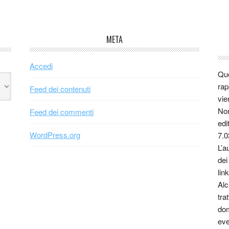
META
Accedi
Que
rap
Feed dei contenuti
vie
Non
Feed dei commenti
edi
WordPress.org
7.0
L’a
dei
link
Alc
tra
dom
eve