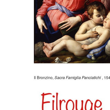
_
Il Bronzino,
Sacra Famiglia
Panciatichi
, 15