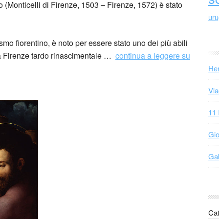
(Monticelli di Firenze, 1503 – Firenze, 1572) è stato
ur
erismo fiorentino, è noto per essere stato uno dei più abili
ella Firenze tardo rinascimentale …
continua a leggere su
Hen
Vla
11 
Gio
Gab
Cat