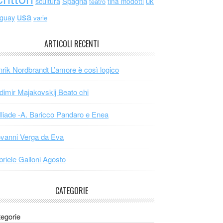
scultura
Spagna
uk
tina modotti
teatro
usa
uguay
varie
ARTICOLI RECENTI
rik Nordbrandt L’amore è così logico
dimir Majakovskij Beato chi
Iliade -A. Baricco Pandaro e Enea
vanni Verga da Eva
riele Galloni Agosto
CATEGORIE
egorie