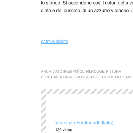
lo sfondo. Si accendono così i colori della 
cinta e del cuscino, di un azzurro violaceo. 
cctm.website
cctm cctm cctm cctm cctm cctm cctm cctm
ARCHIVIATO IN:
ESPAÑOL
,
FILROUGE
,
PITTURA
CONTRASSEGNATO CON:
AGNOLO DI COSIMO DI MA
Vincenzo Ferdinandi (Italia)
129 views