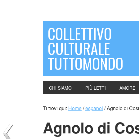
COLLETTIVO
CULTURALE
TUTTOMONDO
CHI SIAMO
PIÙ LETTI
AMORE
Ti trovi qui:
Home
/
español
/
Agnolo di Cosi
Agnolo di Co