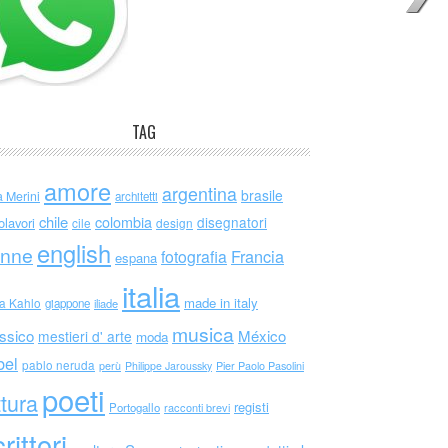
TAG
amore
argentina
brasile
a Merini
architetti
chile
colombia
disegnatori
olavori
cile
design
english
nne
Francia
fotografia
espana
italia
made in italy
da Kahlo
giappone
iliade
musica
ssico
México
mestieri d' arte
moda
bel
pablo neruda
perù
Philippe Jaroussky
Pier Paolo Pasolini
poeti
ttura
registi
Portogallo
racconti brevi
rittori