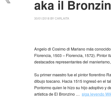
aka il Bronzi
30/01/2018
BY
CARLAITA
centro cultural tina modotti caracas Agnolo 
italiano.
Angelo di Cosimo di Mariano más conocido c
Florencia, 1503 – Florencia, 1572). Pintor 
destacados representantes del manierismo, 
Su primer maestro fue el pintor florentino R
dibujo toscano. Hacia 1515 ingresó en el t
Pontormo quien le hizo su hijo adoptivo y d
artística de El Bronzino …
siga leyendo Wi
_