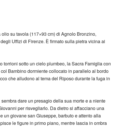
a olio su tavola (117×93 cm) di Agnolo Bronzino,
egli Uffizi di Firenze. È firmato sulla pietra vicina ai
o torrioni sotto un cielo plumbeo, la Sacra Famiglia con
 col Bambino dormiente collocato in parallelo al bordo
acco che alludono al tema del Riposo durante la fuga in
o, sembra dare un presagio della sua morte e a niente
Giovanni per risvegliarlo. Da dietro si affacciano una
e un giovane san Giuseppe, barbuto e attento alla
lpisce le figure in primo piano, mentre lascia in ombra