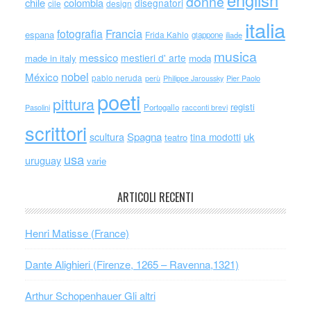
donne
chile
colombia
disegnatori
cile
design
italia
Francia
fotografia
espana
Frida Kahlo
giappone
iliade
musica
messico
mestieri d' arte
made in italy
moda
nobel
México
pablo neruda
perù
Philippe Jaroussky
Pier Paolo
poeti
pittura
registi
Portogallo
racconti brevi
Pasolini
scrittori
scultura
Spagna
uk
tina modotti
teatro
usa
uruguay
varie
ARTICOLI RECENTI
Henri Matisse (France)
Dante Alighieri (Firenze, 1265 – Ravenna,1321)
Arthur Schopenhauer Gli altri