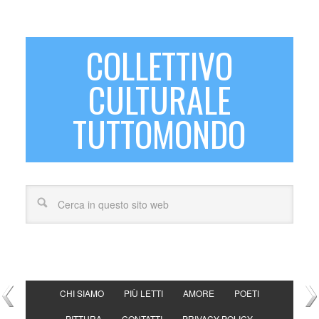
COLLETTIVO
CULTURALE
TUTTOMONDO
CHI SIAMO
PIÙ LETTI
AMORE
POETI
PITTURA
CONTATTI
PRIVACY POLICY