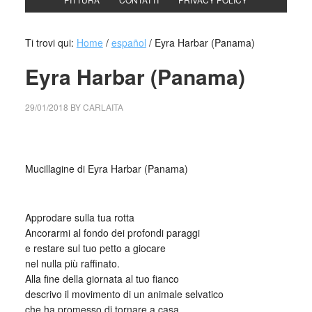
Ti trovi qui:
Home
/
español
/
Eyra Harbar (Panama)
Eyra Harbar (Panama)
29/01/2018
BY
CARLAITA
centro cultural tina modotti caracas Mucillagine di Eyra
Harbar
Mucillagine di Eyra Harbar (Panama)
_
Approdare sulla tua rotta
Ancorarmi al fondo dei profondi paraggi
e restare sul tuo petto a giocare
nel nulla più raffinato.
Alla fine della giornata al tuo fianco
descrivo il movimento di un animale selvatico
che ha promesso di tornare a casa,