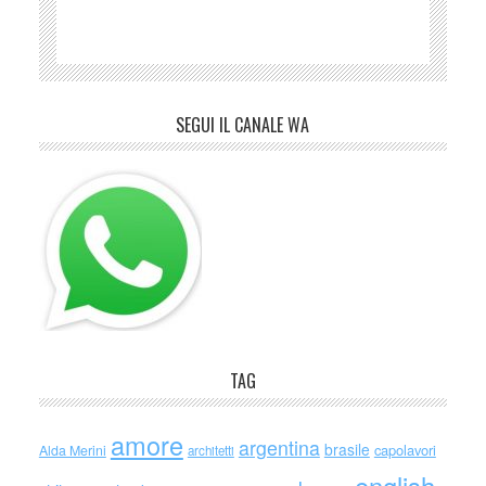
SEGUI IL CANALE WA
TAG
amore
argentina
brasile
capolavori
Alda Merini
architetti
english