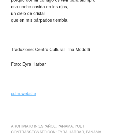
esa noche cosida en los ojos,
un cielo de cristal
que en mis párpados tiembla.
Traduzione: Centro Cultural Tina Modotti
Foto: Eyra Harbar
cctm.website
cctm cctm cctm poesia latino america cctm cctm
ARCHIVIATO IN:
ESPAÑOL
,
PANAMA
,
POETI
CONTRASSEGNATO CON:
EYRA HARBAR
,
PANAMÁ