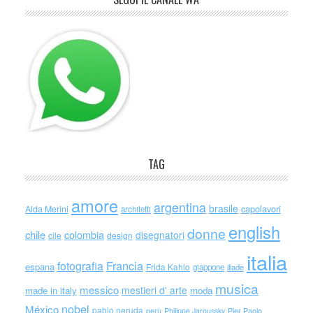
TAG
amore
argentina
brasile
capolavori
Alda Merini
architetti
english
donne
chile
colombia
disegnatori
cile
design
italia
Francia
fotografia
espana
Frida Kahlo
giappone
iliade
musica
messico
mestieri d' arte
made in italy
moda
nobel
México
pablo neruda
perù
Philippe Jaroussky
Pier Paolo