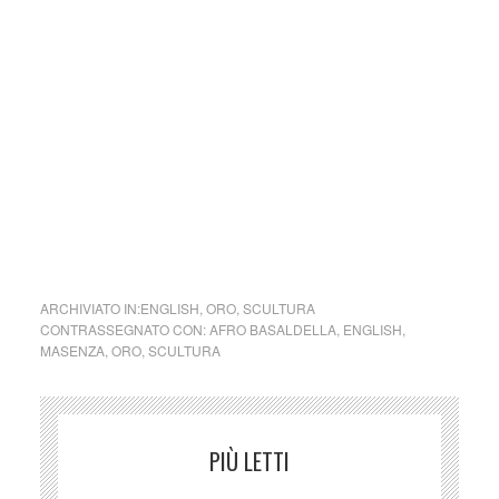
viene aggiornata senza alcuna periodicità specifica. Non
può pertanto considerarsi un prodotto editoriale ai sensi
della legge n. 62 del 7.03.2001.
Nel caso si dovesse involontariamente ledere un qualsiasi
copyright d’autore, il contenuto verrà rimosso
immediatamente su segnalazione del detentore dell’avente
diritto.
cctm collettivo culturale tuttomondo Afro Basaldella per
Masenza
ARCHIVIATO IN:
ENGLISH
,
ORO
,
SCULTURA
CONTRASSEGNATO CON:
AFRO BASALDELLA
,
ENGLISH
,
MASENZA
,
ORO
,
SCULTURA
PIÙ LETTI