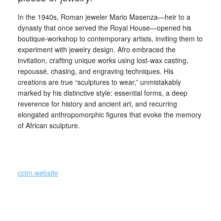
In the 1940s, Roman jeweler Mario Masenza—heir to a
dynasty that once served the Royal House—opened his
boutique-workshop to contemporary artists, inviting them to
experiment with jewelry design. Afro embraced the
invitation, crafting unique works using lost-wax casting,
repoussé, chasing, and engraving techniques. His
creations are true “sculptures to wear,” unmistakably
marked by his distinctive style: essential forms, a deep
reverence for history and ancient art, and recurring
elongated anthropomorphic figures that evoke the memory
of African sculpture.
_
cctm.website
Si precisa che la diffusione di testi o immagini è solo a
carattere divulgativo della cultura e senza alcuno scopo di
lucro, nè rappresenta una testata giornalistica in quanto