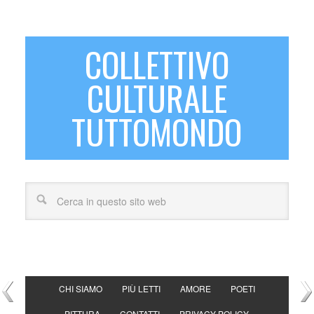
COLLETTIVO
CULTURALE
TUTTOMONDO
CHI SIAMO
PIÙ LETTI
AMORE
POETI
PITTURA
CONTATTI
PRIVACY POLICY