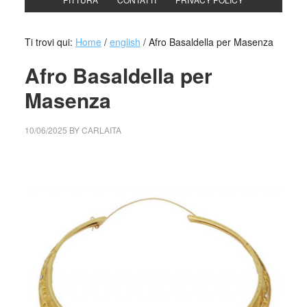
Ti trovi qui:
Home
/
english
/
Afro Basaldella per Masenza
Afro Basaldella per
Masenza
10/06/2025
BY
CARLAITA
cctm collettivo culturale tuttomondo Afro Basaldella per
Masenza