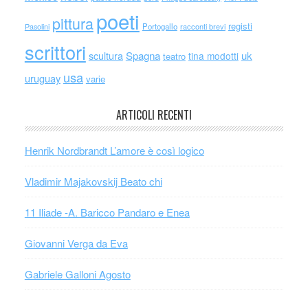
poeti
pittura
registi
Portogallo
racconti brevi
Pasolini
scrittori
scultura
Spagna
uk
tina modotti
teatro
usa
uruguay
varie
ARTICOLI RECENTI
Henrik Nordbrandt L’amore è così logico
Vladimir Majakovskij Beato chi
11 Iliade -A. Baricco Pandaro e Enea
Giovanni Verga da Eva
Gabriele Galloni Agosto