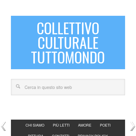
COLLETTIVO
CULTURALE
TUTTOMONDO
CHI SIAMO
PIÙ LETTI
AMORE
POETI
PITTURA
CONTATTI
PRIVACY POLICY