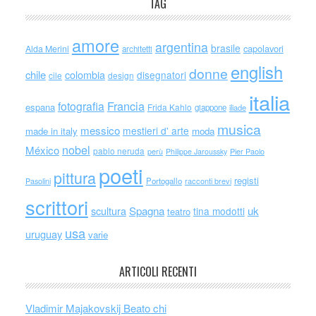
TAG
amore
argentina
brasile
capolavori
Alda Merini
architetti
english
donne
chile
colombia
disegnatori
cile
design
italia
Francia
fotografia
espana
Frida Kahlo
giappone
iliade
musica
messico
mestieri d' arte
made in italy
moda
nobel
México
pablo neruda
perù
Philippe Jaroussky
Pier Paolo
poeti
pittura
registi
Portogallo
racconti brevi
Pasolini
scrittori
scultura
Spagna
uk
tina modotti
teatro
usa
uruguay
varie
ARTICOLI RECENTI
Vladimir Majakovskij Beato chi