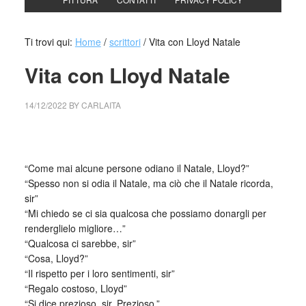
Ti trovi qui:
Home
/
scrittori
/
Vita con Lloyd Natale
Vita con Lloyd Natale
14/12/2022
BY
CARLAITA
collettivo culturale tuttomondo Vita con Lloyd Natale
“Come mai alcune persone odiano il Natale, Lloyd?”
“Spesso non si odia il Natale, ma ciò che il Natale ricorda,
sir”
“Mi chiedo se ci sia qualcosa che possiamo donargli per
renderglielo migliore…”
“Qualcosa ci sarebbe, sir”
“Cosa, Lloyd?”
“Il rispetto per i loro sentimenti, sir”
“Regalo costoso, Lloyd”
“Si dice prezioso, sir. Prezioso.”