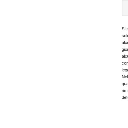
Si 
sol
alc
gio
alc
con
leg
Nel
qua
rim
det