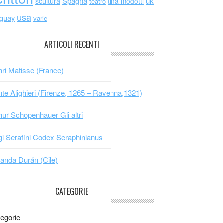
scultura
Spagna
uk
tina modotti
teatro
usa
uguay
varie
ARTICOLI RECENTI
ri Matisse (France)
te Alighieri (Firenze, 1265 – Ravenna,1321)
hur Schopenhauer Gli altri
gi Serafini Codex Seraphinianus
nda Durán (Cile)
CATEGORIE
egorie