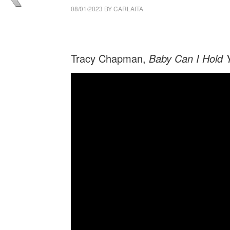
08/01/2023
BY
CARLAITA
collettivo culturale tuttomondo Tracy Chap
Tracy Chapman,
Baby Can I Hold 