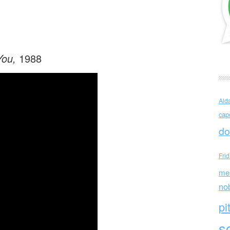
man (USA)
You,
1988
Ald
cap
do
Fri
me
no
pi
sc