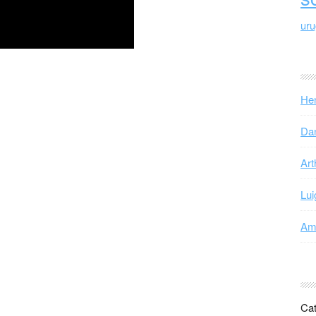
ur
Hen
Dan
Art
Lui
Ama
Cat