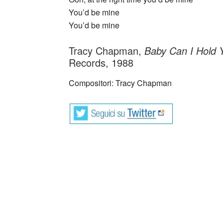
You’d be mine
You’d be mine
Tracy Chapman,
Baby Can I Hold 
Records, 1988
Compositori: Tracy Chapman
Al grande concerto nello stadio di Wembley 
ancora in prigione nel Sud Africa del “aparth
24 anni con solo la sua chitarra, quasi sco
musicale che sarebbe rimasto storico. Eppur
mezzo a tanto rock e pop, Tracy Chapman ha
avevano come soggetto gli umili, come Talk