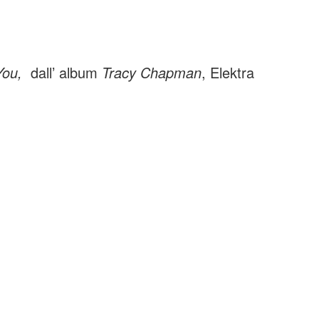
You,
dall’ album
Tracy Chapman
, Elektra
organizzato per i 70 anni di Nelson Mandela, allora
eid”, a un certo punto è salita sul palco una ragazza di
nosciuta a chi in mondo visione assisteva a un evento
e con pochi accordi delle sue canzoni, puro folk in
 conquistato il mondo. Erano canzoni “di protesta” che
in’ Bout a Revolution (la canzone di Wembley), Fast