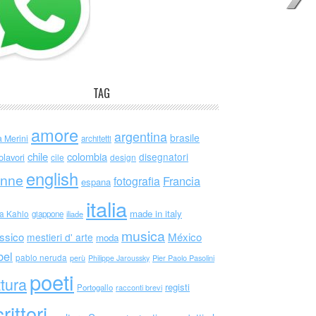
TAG
amore
argentina
brasile
a Merini
architetti
chile
colombia
disegnatori
olavori
cile
design
english
nne
Francia
fotografia
espana
italia
made in italy
da Kahlo
giappone
iliade
musica
ssico
México
mestieri d' arte
moda
bel
pablo neruda
perù
Philippe Jaroussky
Pier Paolo Pasolini
poeti
ttura
registi
Portogallo
racconti brevi
rittori