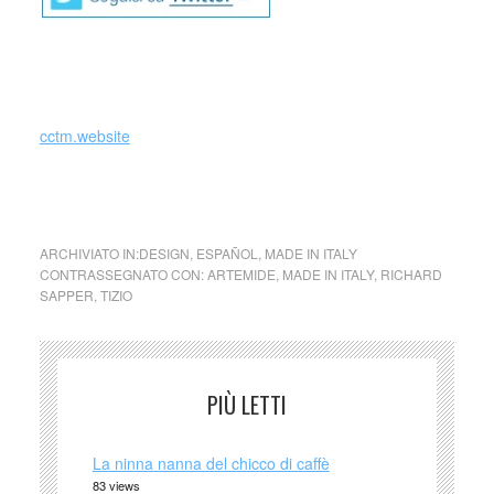
cctm.website
foto:
Tizio
de Richard Sapper – Artemide, 1972
ARCHIVIATO IN:
DESIGN
,
ESPAÑOL
,
MADE IN ITALY
CONTRASSEGNATO CON:
ARTEMIDE
,
MADE IN ITALY
,
RICHARD
SAPPER
,
TIZIO
PIÙ LETTI
La ninna nanna del chicco di caffè
83 views