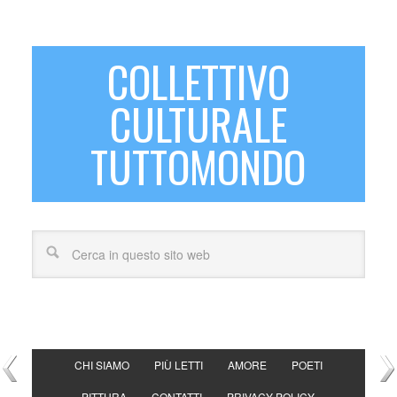
COLLETTIVO
CULTURALE
TUTTOMONDO
CHI SIAMO
PIÙ LETTI
AMORE
POETI
PITTURA
CONTATTI
PRIVACY POLICY