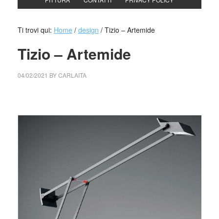
Ti trovi qui:
Home
/
design
/
Tizio – Artemide
Tizio – Artemide
04/02/2021
BY
CARLAITA
centro cultural tina modotti Tizio – Artemide