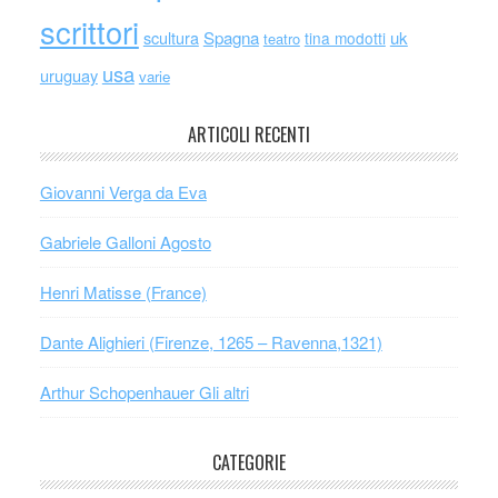
scrittori
scultura
Spagna
uk
tina modotti
teatro
usa
uruguay
varie
ARTICOLI RECENTI
Giovanni Verga da Eva
Gabriele Galloni Agosto
Henri Matisse (France)
Dante Alighieri (Firenze, 1265 – Ravenna,1321)
Arthur Schopenhauer Gli altri
CATEGORIE