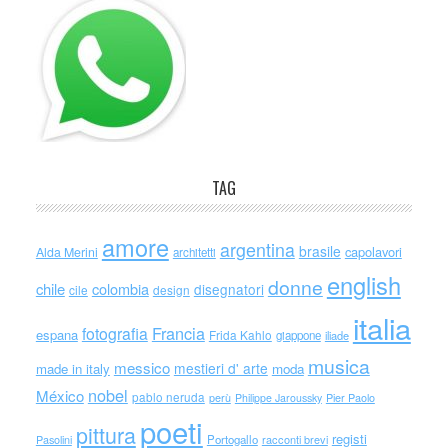
TAG
amore
argentina
brasile
capolavori
Alda Merini
architetti
english
donne
chile
colombia
disegnatori
cile
design
italia
Francia
fotografia
espana
Frida Kahlo
giappone
iliade
musica
messico
mestieri d' arte
made in italy
moda
nobel
México
pablo neruda
perù
Philippe Jaroussky
Pier Paolo
poeti
pittura
registi
Portogallo
racconti brevi
Pasolini