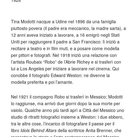
1928
_
Tina Modotti nacque a Udine nel 1896 da una famiglia
piuttosto povera (il padre era meccanico, la madre sarta), a
12 anni aveva iniziato a lavorare, a 16 emigrò negli Stati
Uniti per raggiungere il padre a San Francisco: lì iniziò a
recitare a teatro e in film muti, e a posare come modella
per pittori e fotografi. Nel 1918 iniziò una relazione con
l’artista Roubaix “Robo” de l’Abrie Richey e si trasferì con
lui a Los Angeles per iniziare a lavorare nel cinema. Qui
conobbe il fotografo Edward Weston: ne divenne la
modella preferita e poi l’amante.
Nel 1921 il compagno Robo si trasferì in Messico; Modotti
lo raggiunse, ma arrivò due giorni dopo la sua morte per
vaiolo. Qualche anno più tardi aprì a Città del Messico uno
studio di ritratti fotografici insieme a Weston: i due ebbero,
tra le altre cose, l’incarico di fotografare il paese per il
libro
Idols Behind Altars
della scrittrice Anita Brenner, che