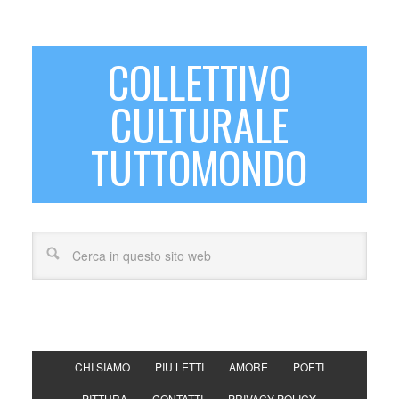
COLLETTIVO
CULTURALE
TUTTOMONDO
CHI SIAMO
PIÙ LETTI
AMORE
POETI
PITTURA
CONTATTI
PRIVACY POLICY