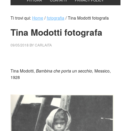
Ti trovi qui:
Home
/
fotografia
/
Tina Modotti fotografa
Tina Modotti fotografa
09/05/2018
BY
CARLAITA
centro cultural tina modotti caracas
Sulla fotografia
sovversiva
Tina Modotti,
Bambina che porta un secchio,
Messico,
1928
_