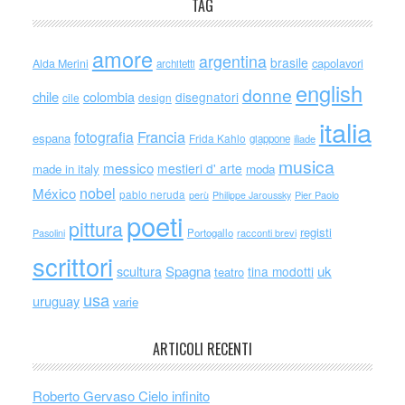
TAG
amore
argentina
brasile
capolavori
Alda Merini
architetti
english
donne
chile
colombia
disegnatori
cile
design
italia
Francia
fotografia
espana
Frida Kahlo
giappone
iliade
musica
messico
mestieri d' arte
made in italy
moda
nobel
México
pablo neruda
perù
Philippe Jaroussky
Pier Paolo
poeti
pittura
registi
Portogallo
racconti brevi
Pasolini
scrittori
scultura
Spagna
uk
tina modotti
teatro
usa
uruguay
varie
ARTICOLI RECENTI
Roberto Gervaso Cielo infinito