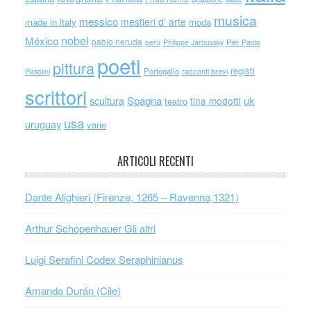
musica
messico
mestieri d' arte
made in italy
moda
nobel
México
pablo neruda
perù
Philippe Jaroussky
Pier Paolo
poeti
pittura
registi
Portogallo
racconti brevi
Pasolini
scrittori
scultura
Spagna
uk
tina modotti
teatro
usa
uruguay
varie
ARTICOLI RECENTI
Dante Alighieri (Firenze, 1265 – Ravenna,1321)
Arthur Schopenhauer Gli altri
Luigi Serafini Codex Seraphinianus
Amanda Durán (Cile)