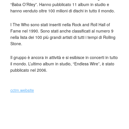
“Baba O’Riley”. Hanno pubblicato 11 album in studio e
hanno venduto oltre 100 milioni di dischi in tutto il mondo.
I The Who sono stati inseriti nella Rock and Roll Hall of
Fame nel 1990. Sono stati anche classificati al numero 9
nella lista dei 100 più grandi artisti di tutti i tempi di Rolling
Stone.
Il gruppo è ancora in attività e si esibisce in concerti in tutto
il mondo. L’ultimo album in studio, “Endless Wire”, è stato
pubblicato nel 2006.
_
cctm.website
Collettivo Culturale TuttoMondo vuole
essere un viaggio attraverso le varie
forme dell’arte, della cultura e del
costume.