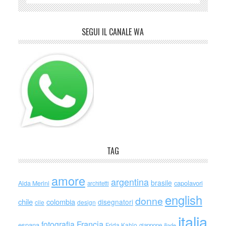
SEGUI IL CANALE WA
TAG
amore
argentina
brasile
capolavori
Alda Merini
architetti
english
donne
chile
colombia
disegnatori
cile
design
italia
Francia
fotografia
espana
Frida Kahlo
giappone
iliade