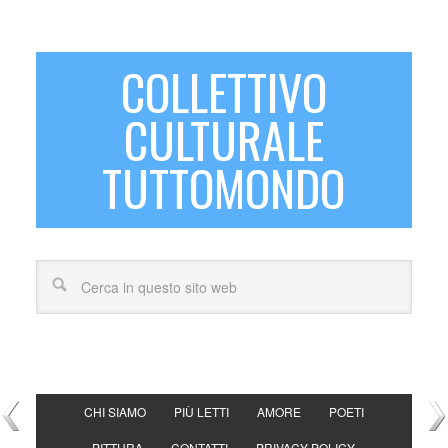
COLLETTIVO
CULTURALE
TUTTOMONDO
CHI SIAMO
PIÙ LETTI
AMORE
POETI
PITTURA
CONTATTI
PRIVACY POLICY