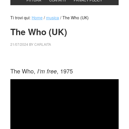
Ti trovi qui:
Home
/
musica
/
The Who (UK)
The Who (UK)
21/07/2024
BY
CARLAITA
cctm collettivo culturale tuttomondo The Who (UK)
The Who,
I’m free
, 1975