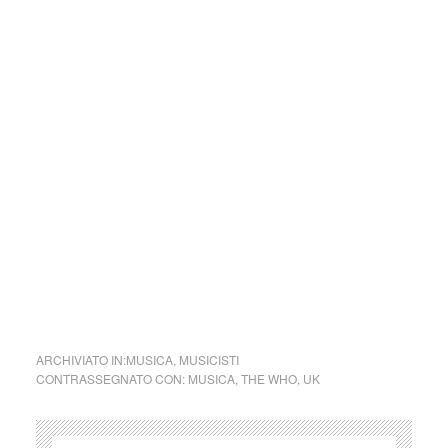
Parole e immagini che possano offrire bellezza, far nascere
una riflessione, dare meraviglia in questo momento in cui la
meraviglia sembra essere perduta e stimolare la curiosità e
la voglia di guardare il mondo, a TuttoMondo, cogliendone
tutta la bellezza di luci, colori e d’ombre.
Se volete inviarci una vostra poesia, o un dipinto, o
qualunque altra forma artistica che vi rappresenti, saremo
liete di dedicarvi un post.
cctm i’m free
ARCHIVIATO IN:
MUSICA
,
MUSICISTI
CONTRASSEGNATO CON:
MUSICA
,
THE WHO
,
UK