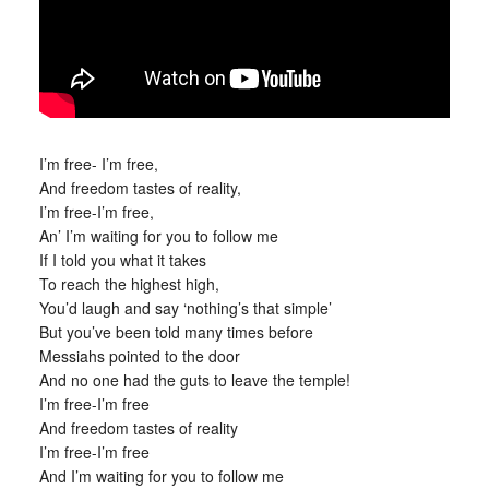
I’m free- I’m free,
And freedom tastes of reality,
I’m free-I’m free,
An’ I’m waiting for you to follow me
If I told you what it takes
To reach the highest high,
You’d laugh and say ‘nothing’s that simple’
But you’ve been told many times before
Messiahs pointed to the door
And no one had the guts to leave the temple!
I’m free-I’m free
And freedom tastes of reality
I’m free-I’m free
And I’m waiting for you to follow me