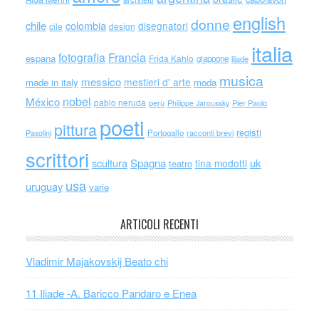
english
donne
chile
colombia
disegnatori
cile
design
italia
Francia
fotografia
espana
Frida Kahlo
giappone
iliade
musica
messico
mestieri d' arte
made in italy
moda
nobel
México
pablo neruda
perù
Philippe Jaroussky
Pier Paolo
poeti
pittura
registi
Portogallo
racconti brevi
Pasolini
scrittori
scultura
Spagna
uk
tina modotti
teatro
usa
uruguay
varie
ARTICOLI RECENTI
Vladimir Majakovskij Beato chi
11 Iliade -A. Baricco Pandaro e Enea