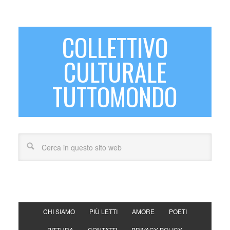
COLLETTIVO
CULTURALE
TUTTOMONDO
CHI SIAMO
PIÙ LETTI
AMORE
POETI
PITTURA
CONTATTI
PRIVACY POLICY