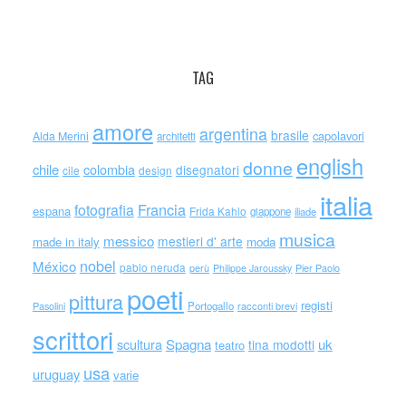
TAG
amore
argentina
brasile
capolavori
Alda Merini
architetti
english
donne
chile
colombia
disegnatori
cile
design
italia
Francia
fotografia
espana
Frida Kahlo
giappone
iliade
musica
messico
mestieri d' arte
made in italy
moda
nobel
México
pablo neruda
perù
Philippe Jaroussky
Pier Paolo
poeti
pittura
registi
Portogallo
racconti brevi
Pasolini
scrittori
scultura
Spagna
uk
tina modotti
teatro
usa
uruguay
varie