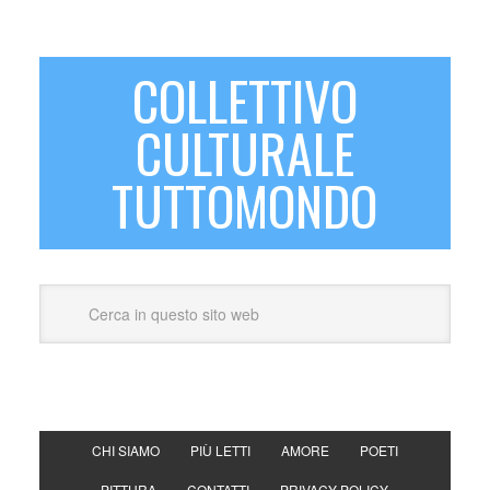
COLLETTIVO
CULTURALE
TUTTOMONDO
CHI SIAMO
PIÙ LETTI
AMORE
POETI
PITTURA
CONTATTI
PRIVACY POLICY