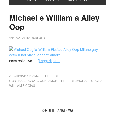
Michael e William a Alley
Oop
13/07/2023
BY
CARLAITA
cctm collettivo …
[Leggi di più...]
ARCHIVIATO IN:
AMORE
,
LETTERE
CONTRASSEGNATO CON:
AMORE
,
LETTERE
,
MICHAEL CEGLIA
,
WILLIAM PICCIAU
SEGUI IL CANALE WA