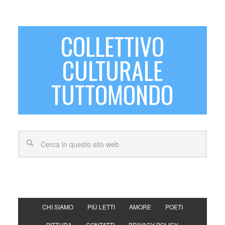
COLLETTIVO
CULTURALE
TUTTOMONDO
CHI SIAMO
PIÙ LETTI
AMORE
POETI
PITTURA
CONTATTI
PRIVACY POLICY