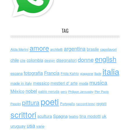
TAG
amore
argentina
brasile
capolavori
Alda Merini
architetti
english
donne
chile
colombia
disegnatori
cile
design
italia
Francia
fotografia
espana
Frida Kahlo
giappone
iliade
musica
messico
mestieri d' arte
made in italy
moda
nobel
México
pablo neruda
perù
Philippe Jaroussky
Pier Paolo
poeti
pittura
registi
Portogallo
racconti brevi
Pasolini
scrittori
scultura
Spagna
uk
tina modotti
teatro
usa
uruguay
varie