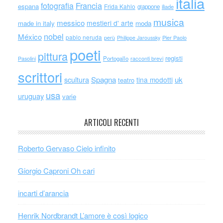
italia
Francia
fotografia
espana
Frida Kahlo
giappone
iliade
musica
messico
mestieri d' arte
made in italy
moda
nobel
México
pablo neruda
perù
Philippe Jaroussky
Pier Paolo
poeti
pittura
registi
Portogallo
racconti brevi
Pasolini
scrittori
scultura
Spagna
uk
tina modotti
teatro
usa
uruguay
varie
ARTICOLI RECENTI
Roberto Gervaso Cielo infinito
Giorgio Caproni Oh cari
incarti d’arancia
Henrik Nordbrandt L’amore è così logico