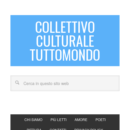
COLLETTIVO
CULTURALE
TUTTOMONDO
CHI SIAMO
PIÙ LETTI
AMORE
POETI
PITTURA
CONTATTI
PRIVACY POLICY