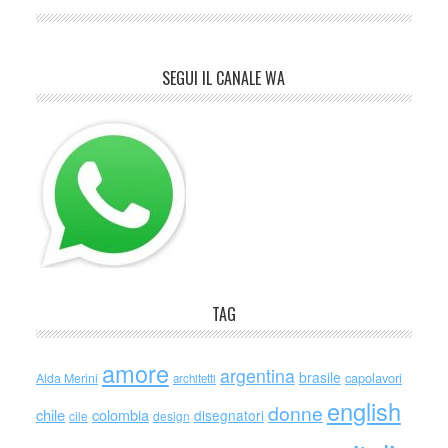
SEGUI IL CANALE WA
TAG
amore
argentina
brasile
capolavori
Alda Merini
architetti
english
donne
chile
colombia
disegnatori
cile
design