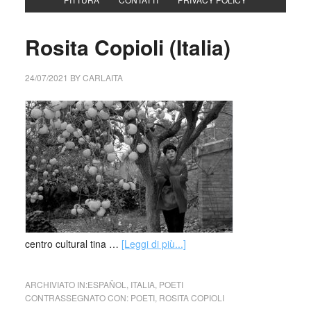
Rosita Copioli (Italia)
24/07/2021
BY
CARLAITA
centro cultural tina …
[Leggi di più...]
ARCHIVIATO IN:
ESPAÑOL
,
ITALIA
,
POETI
CONTRASSEGNATO CON:
POETI
,
ROSITA COPIOLI