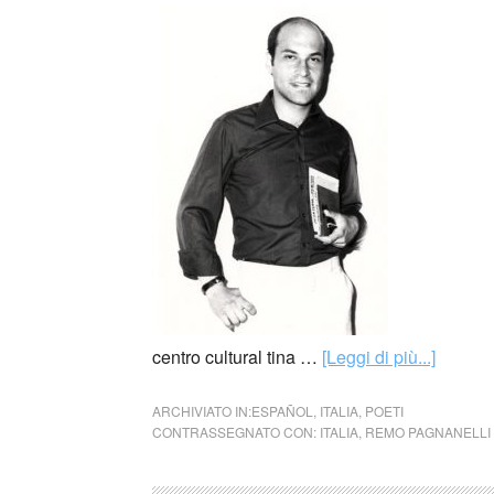
centro cultural tina …
[Leggi di più...]
ARCHIVIATO IN:
ESPAÑOL
,
ITALIA
,
POETI
CONTRASSEGNATO CON:
ITALIA
,
REMO PAGNANELLI