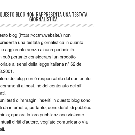
QUESTO BLOG NON RAPPRESENTA UNA TESTATA
GIORNALISTICA
sto blog (https://cctm.website/) non
presenta una testata giornalistica in quanto
ne aggiornato senza alcuna periodicità.
 può pertanto considerarsi un prodotto
toriale ai sensi della legge italiana n° 62 del
3.2001.
utore del blog non è responsabile del contenuto
 commenti ai post, nè del contenuto dei siti
ati.
uni testi o immagini inseriti in questo blog sono
tti da internet e, pertanto, considerati di pubblico
inio; qualora la loro pubblicazione violasse
ntuali diritti d’autore, vogliate comunicarlo via
il.