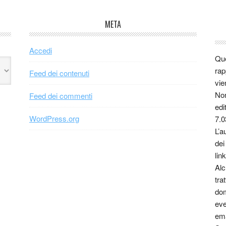
META
Accedi
Que
rap
Feed dei contenuti
vie
Non
Feed dei commenti
edi
WordPress.org
7.0
L’a
dei
link
Alc
tra
dom
eve
ema