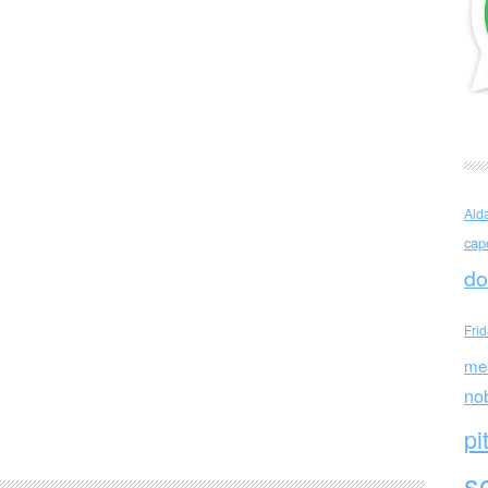
Ald
cap
do
Fri
me
no
pi
sc