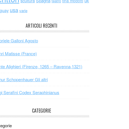
scultura
Spagna
uk
tina modotti
teatro
usa
uguay
varie
ARTICOLI RECENTI
riele Galloni Agosto
ri Matisse (France)
te Alighieri (Firenze, 1265 – Ravenna,1321)
hur Schopenhauer Gli altri
gi Serafini Codex Seraphinianus
CATEGORIE
egorie