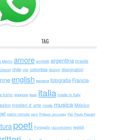
TAG
amore
argentina
brasile
a Merini
architetti
chile
colombia
disegnatori
olavori
cile
design
english
nne
Francia
fotografia
espana
italia
made in italy
da Kahlo
giappone
iliade
musica
ssico
México
mestieri d' arte
moda
bel
pablo neruda
perù
Philippe Jaroussky
Pier Paolo Pasolini
poeti
ttura
registi
Portogallo
racconti brevi
rittori