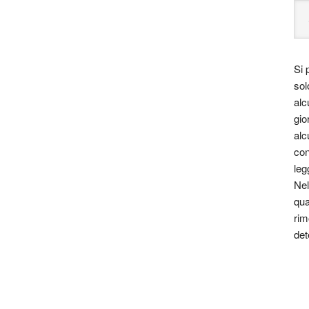
Si 
sol
alc
gio
alc
con
leg
Nel
qua
rim
det