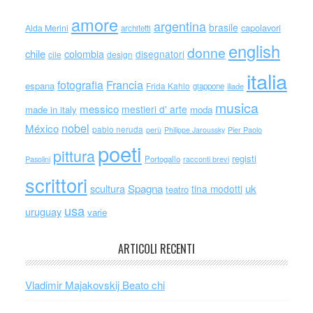
amore
argentina
brasile
capolavori
Alda Merini
architetti
english
donne
chile
colombia
disegnatori
cile
design
italia
Francia
fotografia
espana
Frida Kahlo
giappone
iliade
musica
messico
mestieri d' arte
made in italy
moda
nobel
México
pablo neruda
perù
Philippe Jaroussky
Pier Paolo
poeti
pittura
registi
Portogallo
racconti brevi
Pasolini
scrittori
scultura
Spagna
uk
tina modotti
teatro
usa
uruguay
varie
ARTICOLI RECENTI
Vladimir Majakovskij Beato chi