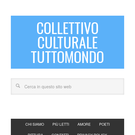
COLLETTIVO
CULTURALE
TUTTOMONDO
CHI SIAMO
PIÙ LETTI
AMORE
POETI
PITTURA
CONTATTI
PRIVACY POLICY