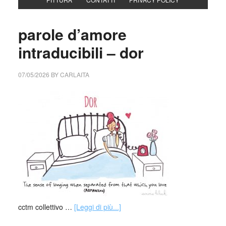
parole d’amore
intraducibili – dor
07/05/2026
BY
CARLAITA
cctm collettivo …
[Leggi di più...]