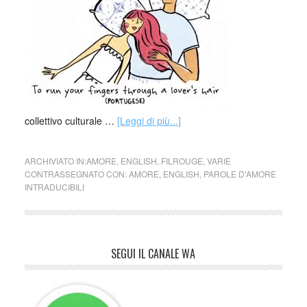
collettivo culturale …
[Leggi di più...]
ARCHIVIATO IN:
AMORE
,
ENGLISH
,
FILROUGE
,
VARIE
CONTRASSEGNATO CON:
AMORE
,
ENGLISH
,
PAROLE D'AMORE
INTRADUCIBILI
SEGUI IL CANALE WA