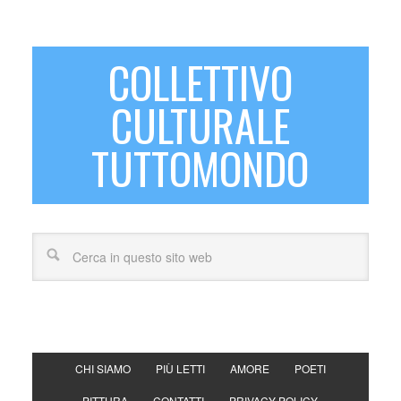
COLLETTIVO
CULTURALE
TUTTOMONDO
CHI SIAMO
PIÙ LETTI
AMORE
POETI
PITTURA
CONTATTI
PRIVACY POLICY