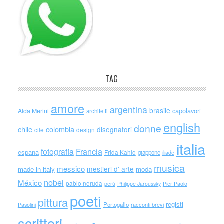
TAG
amore
argentina
brasile
capolavori
Alda Merini
architetti
english
donne
chile
colombia
disegnatori
cile
design
italia
Francia
fotografia
espana
Frida Kahlo
giappone
iliade
musica
messico
mestieri d' arte
made in italy
moda
nobel
México
pablo neruda
perù
Philippe Jaroussky
Pier Paolo
poeti
pittura
registi
Portogallo
racconti brevi
Pasolini
scrittori