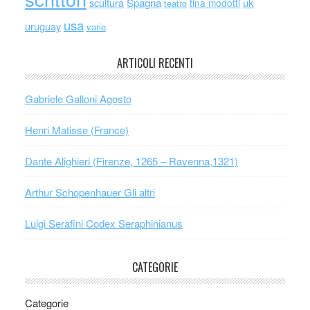
scultura
Spagna
uk
tina modotti
teatro
usa
uruguay
varie
ARTICOLI RECENTI
Gabriele Galloni Agosto
Henri Matisse (France)
Dante Alighieri (Firenze, 1265 – Ravenna,1321)
Arthur Schopenhauer Gli altri
Luigi Serafini Codex Seraphinianus
CATEGORIE
Categorie