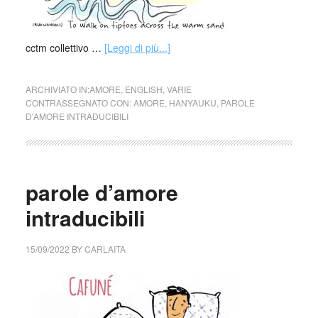
cctm collettivo …
[Leggi di più...]
ARCHIVIATO IN:
AMORE
,
ENGLISH
,
VARIE
CONTRASSEGNATO CON:
AMORE
,
HANYAUKU
,
PAROLE
D'AMORE INTRADUCIBILI
parole d’amore
intraducibili
15/09/2022
BY
CARLAITA