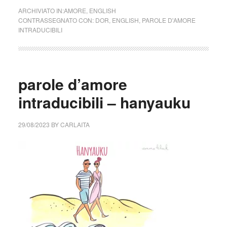
ARCHIVIATO IN:
AMORE
,
ENGLISH
CONTRASSEGNATO CON:
DOR
,
ENGLISH
,
PAROLE D'AMORE
INTRADUCIBILI
parole d’amore
intraducibili – hanyauku
29/08/2023
BY
CARLAITA