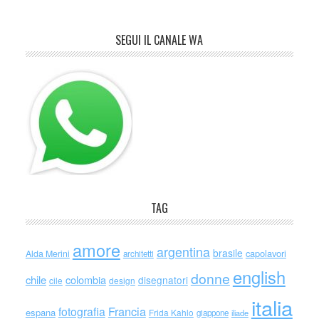
SEGUI IL CANALE WA
TAG
amore
argentina
brasile
capolavori
Alda Merini
architetti
english
donne
chile
colombia
disegnatori
cile
design
italia
Francia
fotografia
espana
Frida Kahlo
giappone
iliade