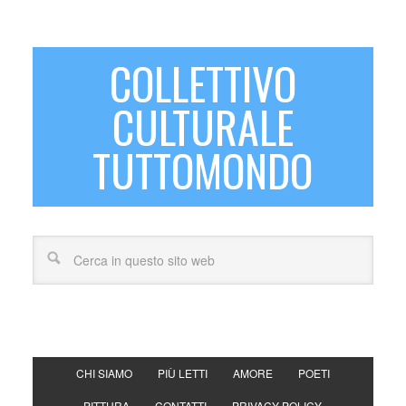
COLLETTIVO
CULTURALE
TUTTOMONDO
CHI SIAMO
PIÙ LETTI
AMORE
POETI
PITTURA
CONTATTI
PRIVACY POLICY