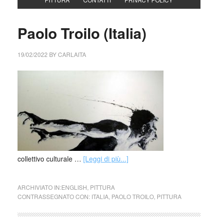
Paolo Troilo (Italia)
19/02/2022
BY
CARLAITA
collettivo culturale …
[Leggi di più...]
ARCHIVIATO IN:
ENGLISH
,
PITTURA
CONTRASSEGNATO CON:
ITALIA
,
PAOLO TROILO
,
PITTURA