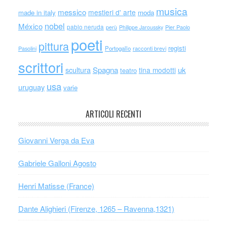
musica
messico
mestieri d' arte
made in italy
moda
nobel
México
pablo neruda
perù
Philippe Jaroussky
Pier Paolo
poeti
pittura
registi
Portogallo
racconti brevi
Pasolini
scrittori
scultura
Spagna
uk
tina modotti
teatro
usa
uruguay
varie
ARTICOLI RECENTI
Giovanni Verga da Eva
Gabriele Galloni Agosto
Henri Matisse (France)
Dante Alighieri (Firenze, 1265 – Ravenna,1321)