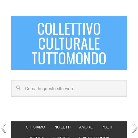
COLLETTIVO
CULTURALE
TUTTOMONDO
CHI SIAMO
PIÙ LETTI
AMORE
POETI
PITTURA
CONTATTI
PRIVACY POLICY