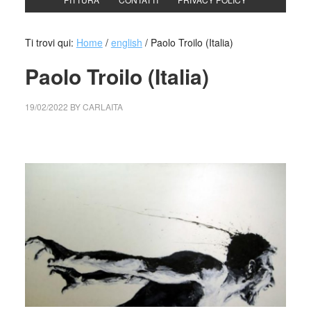
Ti trovi qui:
Home
/
english
/
Paolo Troilo (Italia)
Paolo Troilo (Italia)
19/02/2022
BY
CARLAITA
collettivo culturale tuttomondo Paolo Troilo (Italia)