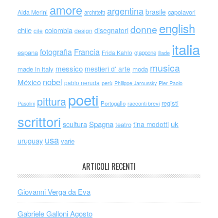
amore
argentina
brasile
capolavori
Alda Merini
architetti
english
donne
chile
colombia
disegnatori
cile
design
italia
Francia
fotografia
espana
Frida Kahlo
giappone
iliade
musica
messico
mestieri d' arte
made in italy
moda
nobel
México
pablo neruda
perù
Philippe Jaroussky
Pier Paolo
poeti
pittura
registi
Portogallo
racconti brevi
Pasolini
scrittori
scultura
Spagna
uk
tina modotti
teatro
usa
uruguay
varie
ARTICOLI RECENTI
Giovanni Verga da Eva
Gabriele Galloni Agosto