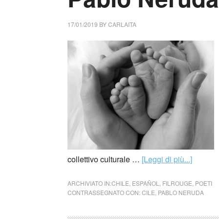
17/01/2019
BY
CARLAITA
collettivo culturale …
[Leggi di più...]
ARCHIVIATO IN:
CHILE
,
ESPAÑOL
,
FILROUGE
,
POETI
CONTRASSEGNATO CON:
CILE
,
PABLO NERUDA