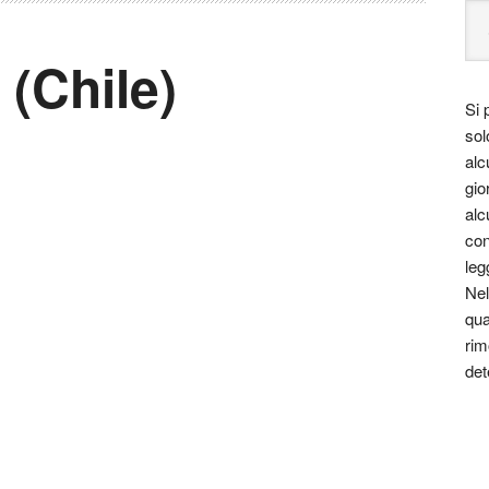
(Chile)
Si 
sol
alc
gio
alc
con
leg
Nel
qua
rim
det