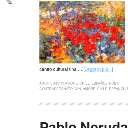
centro cultural tina …
[Leggi di più...]
ARCHIVIATO IN:
AMORE
,
CHILE
,
ESPAÑOL
,
POETI
CONTRASSEGNATO CON:
AMORE
,
CHILE
,
ESPAÑOL
,
Pablo Neruda 