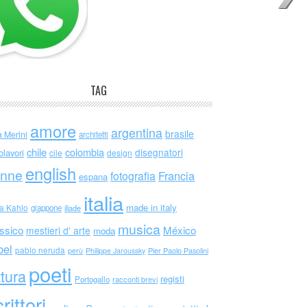
TAG
amore
argentina
brasile
a Merini
architetti
chile
colombia
disegnatori
olavori
cile
design
english
nne
Francia
fotografia
espana
italia
made in italy
da Kahlo
giappone
iliade
musica
ssico
México
mestieri d' arte
moda
bel
pablo neruda
perù
Philippe Jaroussky
Pier Paolo Pasolini
poeti
ttura
registi
Portogallo
racconti brevi
rittori