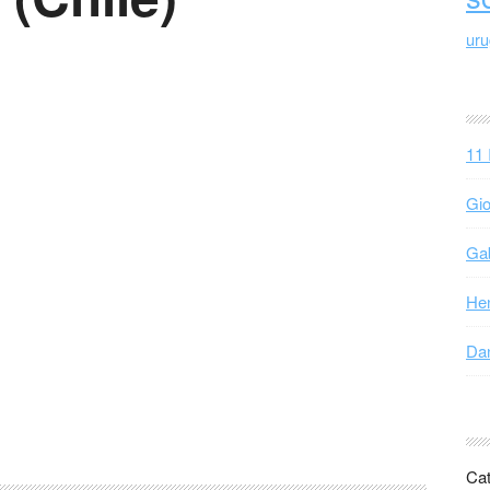
ur
11 
Gio
Gab
Hen
Dan
Cat