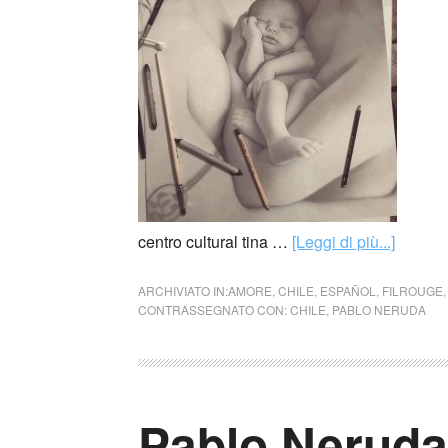
centro cultural tina …
[Leggi di più...]
ARCHIVIATO IN:
AMORE
,
CHILE
,
ESPAÑOL
,
FILROUGE
CONTRASSEGNATO CON:
CHILE
,
PABLO NERUDA
Pablo Neruda 