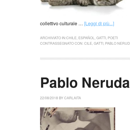
collettivo culturale …
[Leggi di più...]
ARCHIVIATO IN:
CHILE
,
ESPAÑOL
,
GATTI
,
POETI
CONTRASSEGNATO CON:
CILE
,
GATTI
,
PABLO NERU
Pablo Neruda 
22/08/2018
BY
CARLAITA