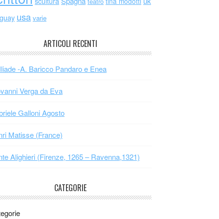
scultura
Spagna
uk
tina modotti
teatro
usa
uguay
varie
ARTICOLI RECENTI
Iliade -A. Baricco Pandaro e Enea
vanni Verga da Eva
riele Galloni Agosto
ri Matisse (France)
te Alighieri (Firenze, 1265 – Ravenna,1321)
CATEGORIE
egorie