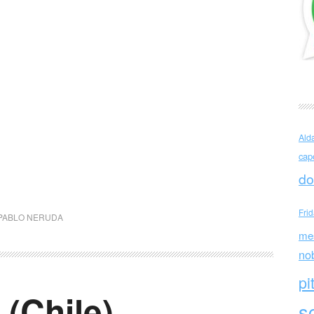
Ald
cap
do
Fri
PABLO NERUDA
me
no
pi
(Chile)
sc