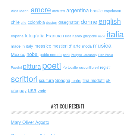
amore
argentina
brasile
capolavori
Alda Merini
architetti
english
donne
chile
colombia
disegnatori
cile
design
italia
Francia
fotografia
espana
Frida Kahlo
giappone
iliade
musica
messico
mestieri d' arte
made in italy
moda
nobel
México
pablo neruda
perù
Philippe Jaroussky
Pier Paolo
poeti
pittura
registi
Portogallo
racconti brevi
Pasolini
scrittori
scultura
Spagna
uk
tina modotti
teatro
usa
uruguay
varie
ARTICOLI RECENTI
Mary Oliver Agosto