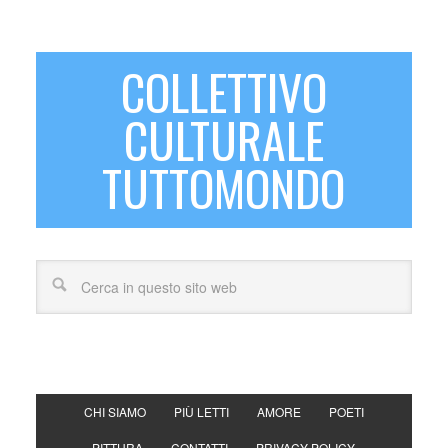
COLLETTIVO
CULTURALE
TUTTOMONDO
CHI SIAMO
PIÙ LETTI
AMORE
POETI
PITTURA
CONTATTI
PRIVACY POLICY